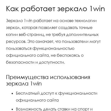
Как работает зеркало 1win
Зеркало 1win работает на основе технологии
зеркал, которая позволяет создавать точные
копии веб-страниц, не требуя дополнительных
ресурсов. Это означает, что пользователи могут
пользоваться функциональностью
официального сайта, не беспокоясь о
безопасности и доступности.
Преимущества использования
зеркала 1win
Бесплатный доступ к функциональности
официального сайта
Возможность делать ставки на спорт и