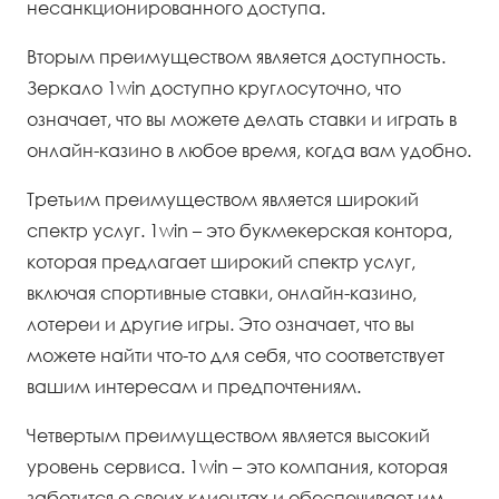
несанкционированного доступа.
Вторым преимуществом является доступность.
Зеркало 1win доступно круглосуточно, что
означает, что вы можете делать ставки и играть в
онлайн-казино в любое время, когда вам удобно.
Третьим преимуществом является широкий
спектр услуг. 1win – это букмекерская контора,
которая предлагает широкий спектр услуг,
включая спортивные ставки, онлайн-казино,
лотереи и другие игры. Это означает, что вы
можете найти что-то для себя, что соответствует
вашим интересам и предпочтениям.
Четвертым преимуществом является высокий
уровень сервиса. 1win – это компания, которая
заботится о своих клиентах и обеспечивает им