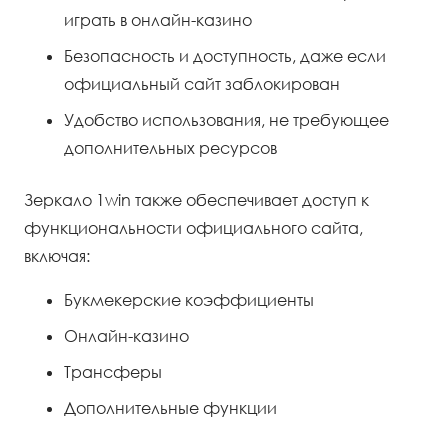
играть в онлайн-казино
Безопасность и доступность, даже если
официальный сайт заблокирован
Удобство использования, не требующее
дополнительных ресурсов
Зеркало 1win также обеспечивает доступ к
функциональности официального сайта,
включая:
Букмекерские коэффициенты
Онлайн-казино
Трансферы
Дополнительные функции