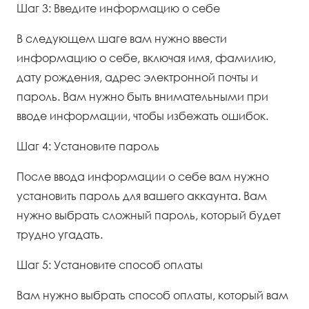
Шаг 3: Введите информацию о себе
В следующем шаге вам нужно ввести
информацию о себе, включая имя, фамилию,
дату рождения, адрес электронной почты и
пароль. Вам нужно быть внимательными при
вводе информации, чтобы избежать ошибок.
Шаг 4: Установите пароль
После ввода информации о себе вам нужно
установить пароль для вашего аккаунта. Вам
нужно выбрать сложный пароль, который будет
трудно угадать.
Шаг 5: Установите способ оплаты
Вам нужно выбрать способ оплаты, который вам