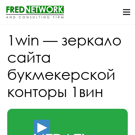
1win — зеркало
сайта
букмекерской
конторы 1вин