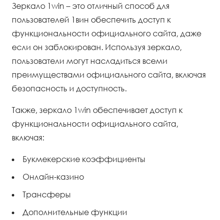
Зеркало 1win – это отличный способ для
пользователей 1вин обеспечить доступ к
функциональности официального сайта, даже
если он заблокирован. Используя зеркало,
пользователи могут насладиться всеми
преимуществами официального сайта, включая
безопасность и доступность.
Также, зеркало 1win обеспечивает доступ к
функциональности официального сайта,
включая:
Букмекерские коэффициенты
Онлайн-казино
Трансферы
Дополнительные функции