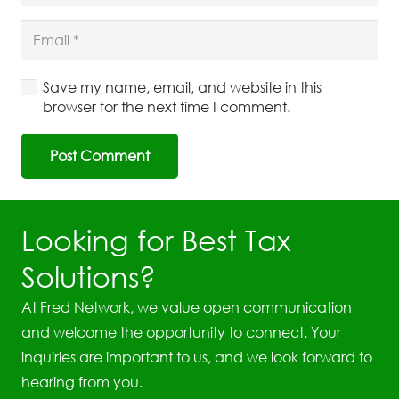
Save my name, email, and website in this
browser for the next time I comment.
Post Comment
Looking for Best Tax
Solutions?
At Fred Network, we value open communication
and welcome the opportunity to connect. Your
inquiries are important to us, and we look forward to
hearing from you.