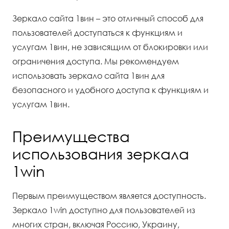
Зеркало сайта 1вин – это отличный способ для
пользователей доступаться к функциям и
услугам 1вин, не зависящим от блокировки или
ограничения доступа. Мы рекомендуем
использовать зеркало сайта 1вин для
безопасного и удобного доступа к функциям и
услугам 1вин.
Преимущества
использования зеркала
1win
Первым преимуществом является доступность.
Зеркало 1win доступно для пользователей из
многих стран, включая Россию, Украину,