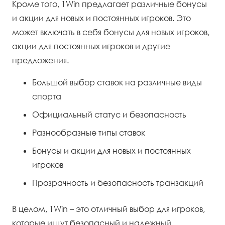
Кроме того, 1Win предлагает различные бонусы
и акции для новых и постоянных игроков. Это
может включать в себя бонусы для новых игроков,
акции для постоянных игроков и другие
предложения.
Большой выбор ставок на различные виды
спорта
Официальный статус и безопасность
Разнообразные типы ставок
Бонусы и акции для новых и постоянных
игроков
Прозрачность и безопасность транзакций
В целом, 1Win – это отличный выбор для игроков,
которые ищут безопасный и надежный