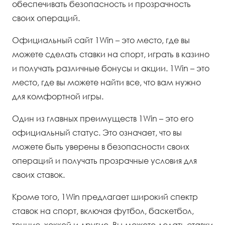
обеспечивать безопасность и прозрачность
своих операций.
Официальный сайт 1Win – это место, где вы
можете сделать ставки на спорт, играть в казино
и получать различные бонусы и акции. 1Win – это
место, где вы можете найти все, что вам нужно
для комфортной игры.
Один из главных преимуществ 1Win – это его
официальный статус. Это означает, что вы
можете быть уверены в безопасности своих
операций и получать прозрачные условия для
своих ставок.
Кроме того, 1Win предлагает широкий спектр
ставок на спорт, включая футбол, баскетбол,