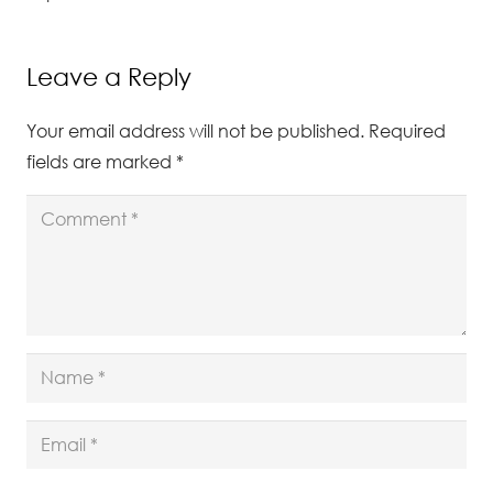
Leave a Reply
Your email address will not be published.
Required
fields are marked
*