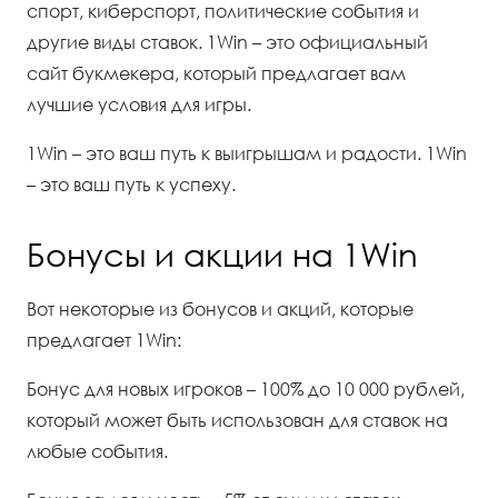
спорт, киберспорт, политические события и
другие виды ставок. 1Win – это официальный
сайт букмекера, который предлагает вам
лучшие условия для игры.
1Win – это ваш путь к выигрышам и радости. 1Win
– это ваш путь к успеху.
Бонусы и акции на 1Win
Вот некоторые из бонусов и акций, которые
предлагает 1Win:
Бонус для новых игроков – 100% до 10 000 рублей,
который может быть использован для ставок на
любые события.