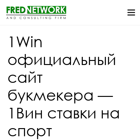
1Win
официальный
сайт
букмекера —
1Вин ставки на
спорт