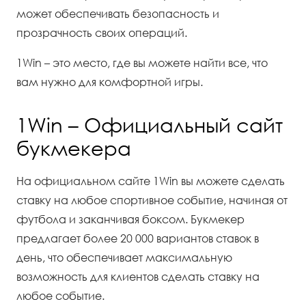
может обеспечивать безопасность и
прозрачность своих операций.
1Win – это место, где вы можете найти все, что
вам нужно для комфортной игры.
1Win – Официальный сайт
букмекера
На официальном сайте 1Win вы можете сделать
ставку на любое спортивное событие, начиная от
футбола и заканчивая боксом. Букмекер
предлагает более 20 000 вариантов ставок в
день, что обеспечивает максимальную
возможность для клиентов сделать ставку на
любое событие.