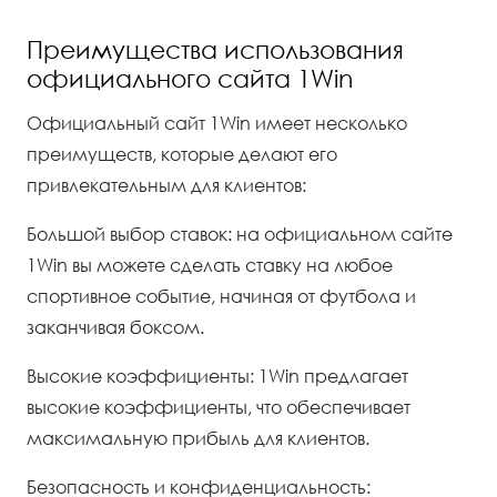
Преимущества использования
официального сайта 1Win
Официальный сайт 1Win имеет несколько
преимуществ, которые делают его
привлекательным для клиентов:
Большой выбор ставок: на официальном сайте
1Win вы можете сделать ставку на любое
спортивное событие, начиная от футбола и
заканчивая боксом.
Высокие коэффициенты: 1Win предлагает
высокие коэффициенты, что обеспечивает
максимальную прибыль для клиентов.
Безопасность и конфиденциальность: