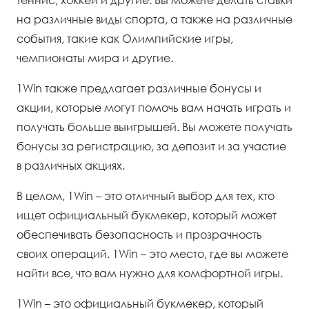
теннис, хоккей и другие. Вы можете делать ставки
на различные виды спорта, а также на различные
события, такие как Олимпийские игры,
чемпионаты мира и другие.
1Win также предлагает различные бонусы и
акции, которые могут помочь вам начать играть и
получать больше выигрышей. Вы можете получать
бонусы за регистрацию, за депозит и за участие
в различных акциях.
В целом, 1Win – это отличный выбор для тех, кто
ищет официальный букмекер, который может
обеспечивать безопасность и прозрачность
своих операций. 1Win – это место, где вы можете
найти все, что вам нужно для комфортной игры.
1Win – это официальный букмекер, который