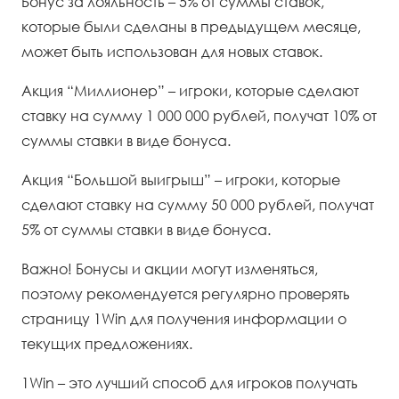
Бонус за лояльность – 5% от суммы ставок,
которые были сделаны в предыдущем месяце,
может быть использован для новых ставок.
Акция “Миллионер” – игроки, которые сделают
ставку на сумму 1 000 000 рублей, получат 10% от
суммы ставки в виде бонуса.
Акция “Большой выигрыш” – игроки, которые
сделают ставку на сумму 50 000 рублей, получат
5% от суммы ставки в виде бонуса.
Важно! Бонусы и акции могут изменяться,
поэтому рекомендуется регулярно проверять
страницу 1Win для получения информации о
текущих предложениях.
1Win – это лучший способ для игроков получать