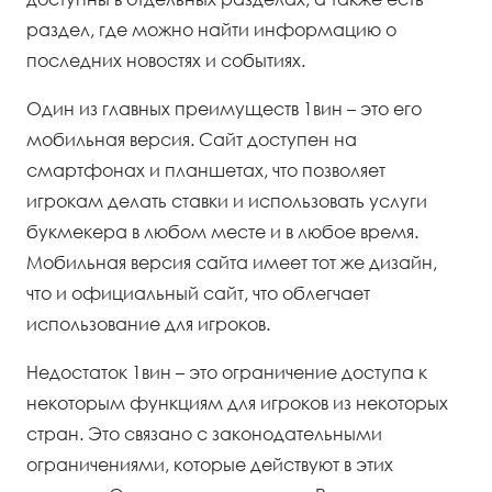
раздел, где можно найти информацию о
последних новостях и событиях.
Один из главных преимуществ 1вин – это его
мобильная версия. Сайт доступен на
смартфонах и планшетах, что позволяет
игрокам делать ставки и использовать услуги
букмекера в любом месте и в любое время.
Мобильная версия сайта имеет тот же дизайн,
что и официальный сайт, что облегчает
использование для игроков.
Недостаток 1вин – это ограничение доступа к
некоторым функциям для игроков из некоторых
стран. Это связано с законодательными
ограничениями, которые действуют в этих