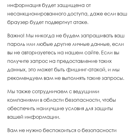
информация будет защищена от
несанкционированного доступа, даже если ваш
браузер будет подвергнут атаке.
Важно! Мы никогда не будем запрашивать ваш
пароль или любые другие личные данные, если
вы не авторизуетесь на нашем сайте. Если вы
получите запрос на предоставление таких
данных, это может быть фишинг-атакой, и мы
рекомендуем вам не выполнять такие запросы.
Мы также сотрудничаем с ведущими
компаниями в области безопасности, чтобы
обеспечить наилучшие условия для защиты
вашей информации.
Вам не нужно беспокоиться о безопасности