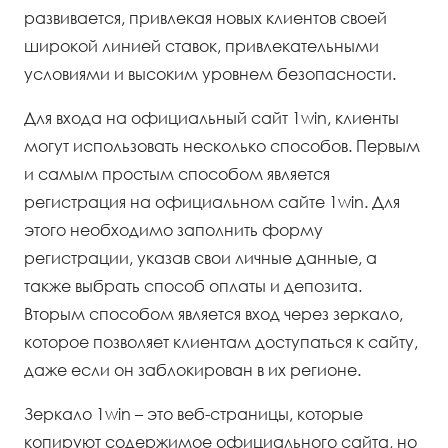
развивается, привлекая новых клиентов своей
широкой линией ставок, привлекательными
условиями и высоким уровнем безопасности.
Для входа на официальный сайт 1win, клиенты
могут использовать несколько способов. Первым
и самым простым способом является
регистрация на официальном сайте 1win. Для
этого необходимо заполнить форму
регистрации, указав свои личные данные, а
также выбрать способ оплаты и депозита.
Вторым способом является вход через зеркало,
которое позволяет клиентам доступаться к сайту,
даже если он заблокирован в их регионе.
Зеркало 1win – это веб-страницы, которые
копируют содержимое официального сайта, но