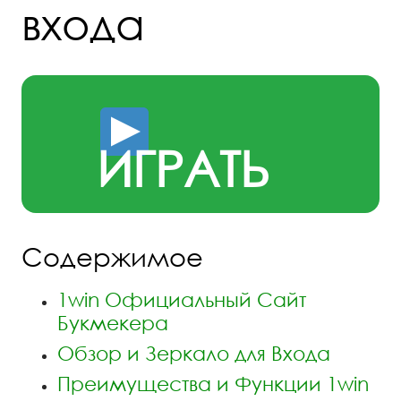
входа
ИГРАТЬ
Содержимое
1win Официальный Сайт
Букмекера
Обзор и Зеркало для Входа
Преимущества и Функции 1win