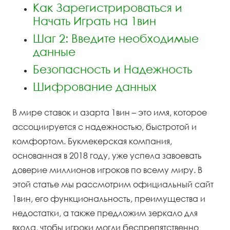
Как Зарегистрироваться и
Начать Играть на 1вин
Шаг 2: Введите необходимые
данные
Безопасность и Надежность
Шифрование данных
В мире ставок и азарта 1вин – это имя, которое
ассоциируется с надежностью, быстротой и
комфортом. Букмекерская компания,
основанная в 2018 году, уже успела завоевать
доверие миллионов игроков по всему миру. В
этой статье мы рассмотрим официальный сайт
1вин, его функциональность, преимущества и
недостатки, а также предложим зеркало для
входа, чтобы игроки могли беспрепятственно