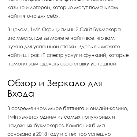
казино и лотереи, которые могут помочь вам
найти что-то для себя.
В целом, 1win Официальный Сайт Букмекера –
это место, где вы можете найти все, что вам
нужно для успешной ставки. Здесь вы можете
найти широкий спектр услуг и функций, которые
помогут вам сделать свою ставку успешной.
Обзор и Зеркало для
Входа
В современном мире беттинга и онлайн-казино,
1win является одним из самых популярных и
надежных букмекеров. Компания была
основана в 2018 году и с тех пор успешно