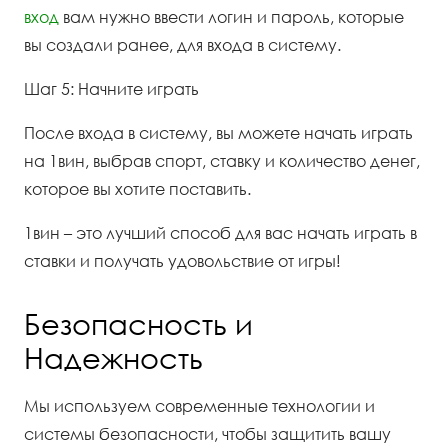
вход
вам нужно ввести логин и пароль, которые
вы создали ранее, для входа в систему.
Шаг 5: Начните играть
После входа в систему, вы можете начать играть
на 1вин, выбрав спорт, ставку и количество денег,
которое вы хотите поставить.
1вин – это лучший способ для вас начать играть в
ставки и получать удовольствие от игры!
Безопасность и
Надежность
Мы используем современные технологии и
системы безопасности, чтобы защитить вашу