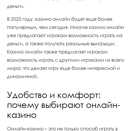
деньги.
В 2025 году, казино онлайн будет еще более
популярным, чем сегодня. Многие казино онлайн
уже предлагают игрокам возможность играть на
деньги, а также получать реальные выигрыши.
Казино онлайн также предлагает игрокам
возможность играть с другими игроками из всего
мира, что делает игру еще более интересной и
динамичной.
Удобство и комфорт:
почему выбирают онлайн-
казино
Онлайн-казино – это не только способ играть в