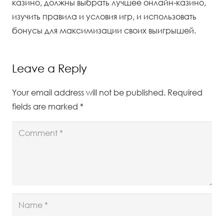
казино, должны выбрать лучшее онлайн-казино,
изучить правила и условия игр, и использовать
бонусы для максимизации своих выигрышей.
Leave a Reply
Your email address will not be published.
Required
fields are marked
*