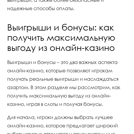
выигрыши, а также более безопасные и
надежные способы оплаты.
Выигрыши и бонусы: как
получить максимальную
выгоду из онлайн-казино
Выигрыши и бонусы – это два важных аспекта
онлайн-казино, которые позволяют игрокам
получать реальные выигрыши и наслаждаться
азартом. В этом разделе мы рассмотрим, как
получить максимальную выгоду из онлайн-
казино, играя в слоты и получая бонусы.
Для начала, игроки должны выбрать лучшее
онлайн-казино, которое предлагает широкий
выбор игровых автоматов и привлекательные