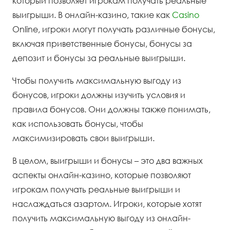
который позволяет игрокам получать реальные
выигрыши. В онлайн-казино, такие как
Casino
Online, игроки могут получать различные бонусы,
включая приветственные бонусы, бонусы за
депозит и бонусы за реальные выигрыши.
Чтобы получить максимальную выгоду из
бонусов, игроки должны изучить условия и
правила бонусов. Они должны также понимать,
как использовать бонусы, чтобы
максимизировать свои выигрыши.
В целом, выигрыши и бонусы – это два важных
аспекты онлайн-казино, которые позволяют
игрокам получать реальные выигрыши и
наслаждаться азартом. Игроки, которые хотят
получить максимальную выгоду из онлайн-