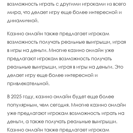
возможность играть с другими игроками из всего
мира, что делает игру еще более интересной и
динамичной.
Казино онлайн также предлагает игрокам
возможность получать реальные выигрыши, играя
в игры на деньги. Многие казино онлайн уже
предлагают игрокам возможность получать
реальные выигрыши, играя в игры на деньги. Это
делает игру еще более интересной и
привлекательной.
В 2025 году, казино онлайн будет еще более
популярным, чем сегодня. Многие казино онлайн
уже предлагают игрокам возможность играть на
деньги, а также получать реальные выигрыши.
Казино онлайн также предлагает игрокам