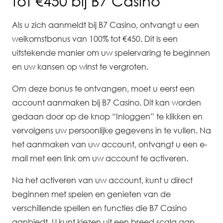
tot €450 bij B7 Casino
Als u zich aanmeldt bij B7 Casino, ontvangt u een
welkomstbonus van 100% tot €450. Dit is een
uitstekende manier om uw spelervaring te beginnen
en uw kansen op winst te vergroten.
Om deze bonus te ontvangen, moet u eerst een
account aanmaken bij B7 Casino. Dit kan worden
gedaan door op de knop “Inloggen” te klikken en
vervolgens uw persoonlijke gegevens in te vullen. Na
het aanmaken van uw account, ontvangt u een e-
mail met een link om uw account te activeren.
Na het activeren van uw account, kunt u direct
beginnen met spelen en genieten van de
verschillende spellen en functies die B7 Casino
aanbiedt. U kunt kiezen uit een breed scala aan