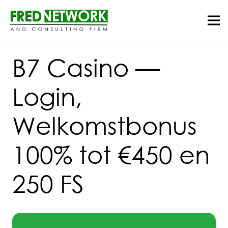
B7 Casino —
Login,
Welkomstbonus
100% tot €450 en
250 FS