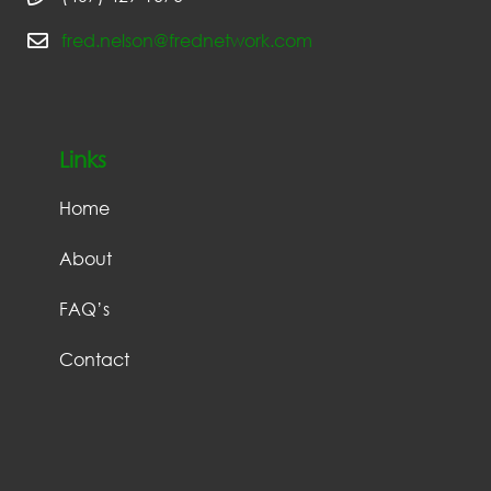
fred.nelson@frednetwork.com
Links
Home
About
FAQ’s
Contact