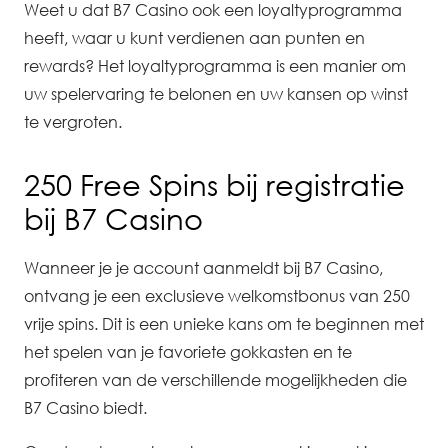
Weet u dat B7 Casino ook een loyaltyprogramma
heeft, waar u kunt verdienen aan punten en
rewards? Het loyaltyprogramma is een manier om
uw spelervaring te belonen en uw kansen op winst
te vergroten.
250 Free Spins bij registratie
bij B7 Casino
Wanneer je je account aanmeldt bij B7 Casino,
ontvang je een exclusieve welkomstbonus van 250
vrije spins. Dit is een unieke kans om te beginnen met
het spelen van je favoriete gokkasten en te
profiteren van de verschillende mogelijkheden die
B7 Casino biedt.