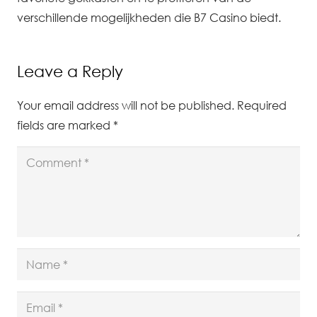
verschillende mogelijkheden die B7 Casino biedt.
Leave a Reply
Your email address will not be published.
Required
fields are marked
*