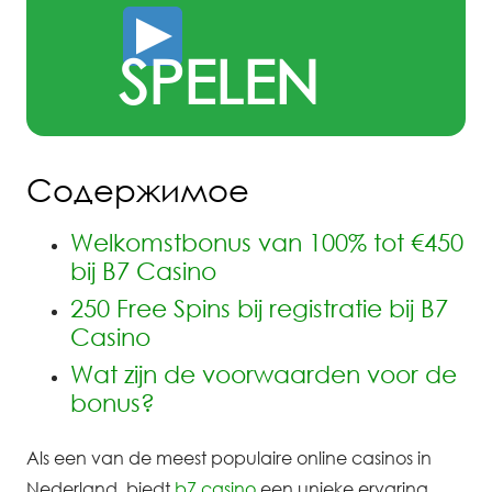
SPELEN
Содержимое
Welkomstbonus van 100% tot €450
bij B7 Casino
250 Free Spins bij registratie bij B7
Casino
Wat zijn de voorwaarden voor de
bonus?
Als een van de meest populaire online casinos in
Nederland, biedt
b7 casino
een unieke ervaring