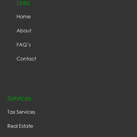
Links
Home
About
FAQ’s
Contact
Services
Tax Services
Real Estate