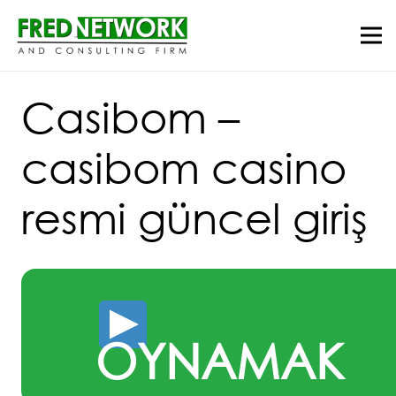
Casibom –
casibom casino
resmi güncel giriş
OYNAMAK