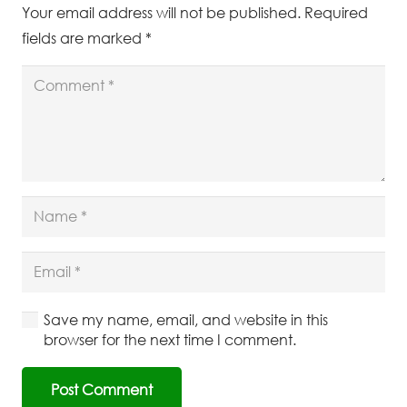
Your email address will not be published.
Required
fields are marked
*
Save my name, email, and website in this
browser for the next time I comment.
Post Comment