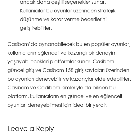
ancak daha çeşitli seçenekler sunar.
Kullanıcılar bu oyunlar üzerinden stratejik
düşünme ve karar verme becerilerini
geliştirebilirler.
Casibom’da oynanabilecek bu en popüler oyunlar,
kullanıcıların eğlenceli ve kazançlı bir deneyim
yaşayabilecekleri platformlar sunar. Casibom
güncel giriş ve Casibom 158 giriş sayfaları üzerinden
bu oyunları deneyebilir ve kazançlar elde edebilirler.
Casıbom ve Cadibom isimleriyle da bilinen bu
platform, kullanıcıların en güncel ve en eğlenceli
oyunları deneyebilmesi için ideal bir yerdir.
Leave a Reply