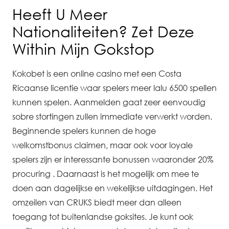
Heeft U Meer
Nationaliteiten? Zet Deze
Within Mijn Gokstop
Kokobet is een online casino met een Costa
Ricaanse licentie waar spelers meer lalu 6500 spellen
kunnen spelen. Aanmelden gaat zeer eenvoudig
sobre stortingen zullen immediate verwerkt worden.
Beginnende spelers kunnen de hoge
welkomstbonus claimen, maar ook voor loyale
spelers zijn er interessante bonussen waaronder 20%
procuring . Daarnaast is het mogelijk om mee te
doen aan dagelijkse en wekelijkse uitdagingen. Het
omzeilen van CRUKS biedt meer dan alleen
toegang tot buitenlandse goksites. Je kunt ook