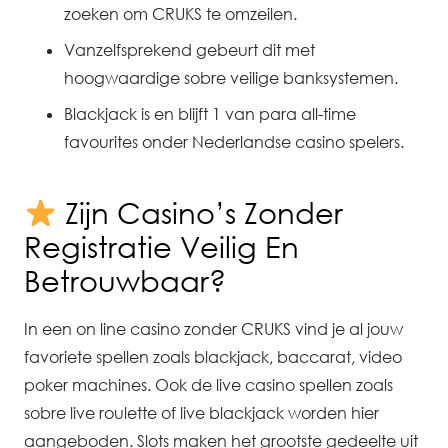
zoeken om CRUKS te omzeilen.
Vanzelfsprekend gebeurt dit met
hoogwaardige sobre veilige banksystemen.
Blackjack is en blijft 1 van para all-time
favourites onder Nederlandse casino spelers.
Zijn Casino’s Zonder
Registratie Veilig En
Betrouwbaar?
In een on line casino zonder CRUKS vind je al jouw
favoriete spellen zoals blackjack, baccarat, video
poker machines. Ook de live casino spellen zoals
sobre live roulette of live blackjack worden hier
aangeboden. Slots maken het grootste gedeelte uit