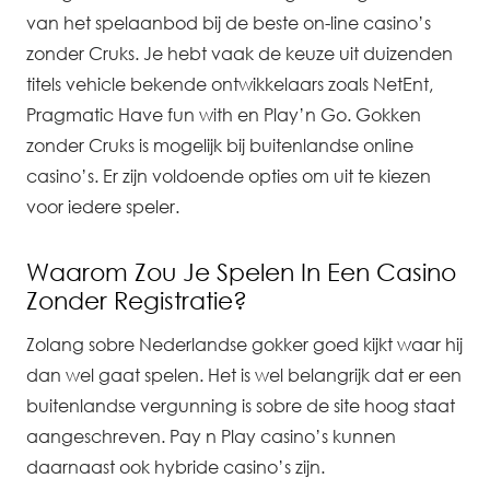
van het spelaanbod bij de beste on-line casino’s
zonder Cruks. Je hebt vaak de keuze uit duizenden
titels vehicle bekende ontwikkelaars zoals NetEnt,
Pragmatic Have fun with en Play’n Go. Gokken
zonder Cruks is mogelijk bij buitenlandse online
casino’s. Er zijn voldoende opties om uit te kiezen
voor iedere speler.
Waarom Zou Je Spelen In Een Casino
Zonder Registratie?
Zolang sobre Nederlandse gokker goed kijkt waar hij
dan wel gaat spelen. Het is wel belangrijk dat er een
buitenlandse vergunning is sobre de site hoog staat
aangeschreven. Pay n Play casino’s kunnen
daarnaast ook hybride casino’s zijn.