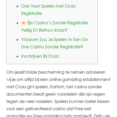
Ook Voor Spelers Met Cruks
Registratie
Zijn Casino’s Zonder Registratie
Veilig En Betrouwbaar?
Waarom Zou Je Spelen In Een On
Line Casino Zonder Registratie?
Inschrijven Bij Cruks
Om jezelf inside bescherming te nemen adviseren
wij je om altijd bij een online gambling establishment
met Cruks ght spelen. Kortom, het casino zonder
documenten biedt geen voordelen die opwegen
tegen de vele nadelen. Spelers kunnen beter kiezen
voor een gelicentieerd casino dat Free bet
promoties en Free gambling bets aanbiedt. Zelfs wie