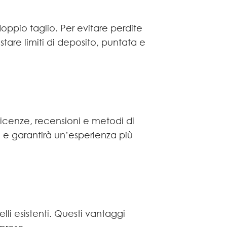
ppio taglio. Per evitare perdite
tare limiti di deposito, puntata e
licenze, recensioni e metodi di
 e garantirà un’esperienza più
lli esistenti. Questi vantaggi