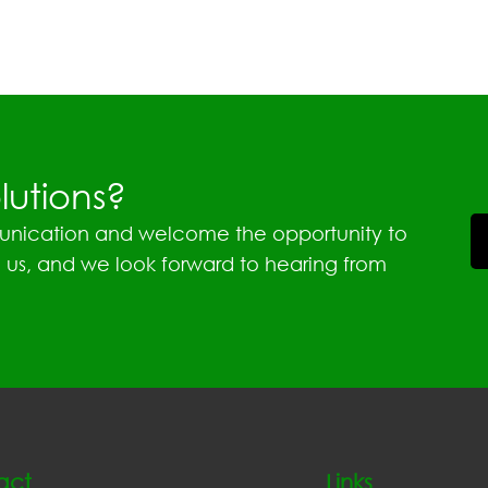
lutions?
nication and welcome the opportunity to
o us, and we look forward to hearing from
act
Links