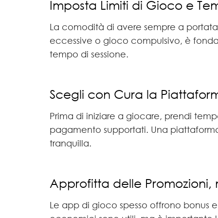
Imposta Limiti di Gioco e T
La comodità di avere sempre a portata 
eccessive o gioco compulsivo, è fondamen
tempo di sessione.
Scegli con Cura la Piattafor
Prima di iniziare a giocare, prendi temp
pagamento supportati. Una piattaforma 
tranquilla.
Approfitta delle Promozioni
Le app di gioco spesso offrono bonus e p