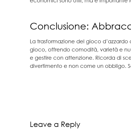
economici sono utili, ma è importante l
Conclusione: Abbracc
La trasformazione del gioco d’azzardo d
gioco, offrendo comodità, varietà e nuo
e gestire con attenzione. Ricorda di sc
divertimento e non come un obbligo. Solo
Leave a Reply