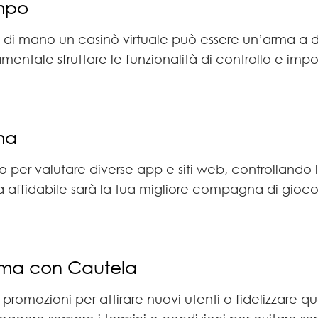
empo
di mano un casinò virtuale può essere un’arma a do
tale sfruttare le funzionalità di controllo e impos
ma
o per valutare diverse app e siti web, controllando 
affidabile sarà la tua migliore compagna di gioco
, ma con Cautela
romozioni per attirare nuovi utenti o fidelizzare que