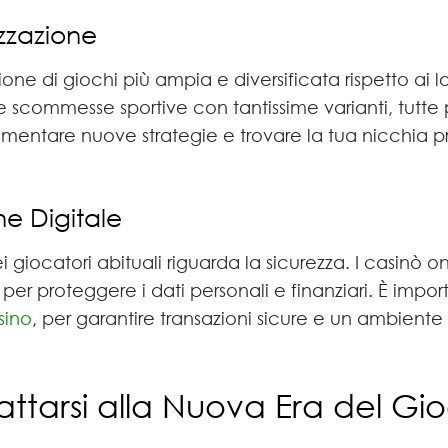
izzazione
ne di giochi più ampia e diversificata rispetto ai loc
e scommesse sportive con tantissime varianti, tutte 
entare nuove strategie e trovare la tua nicchia pr
e Digitale
giocatori abituali riguarda la sicurezza. I casinò on
ti per proteggere i dati personali e finanziari. È imp
sino
, per garantire transazioni sicure e un ambiente
attarsi alla Nuova Era del Gi