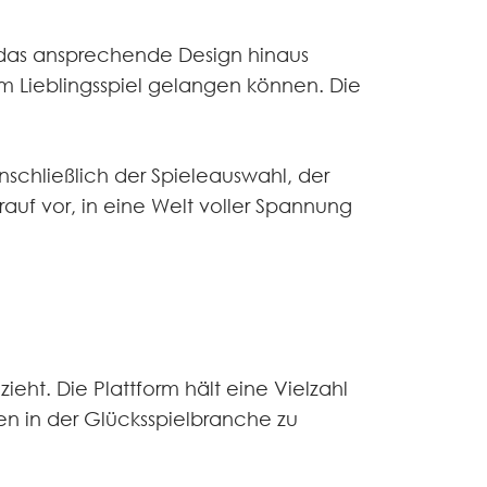
r das ansprechende Design hinaus
em Lieblingsspiel gelangen können. Die
schließlich der Spieleauswahl, der
uf vor, in eine Welt voller Spannung
zieht. Die Plattform hält eine Vielzahl
nen in der Glücksspielbranche zu