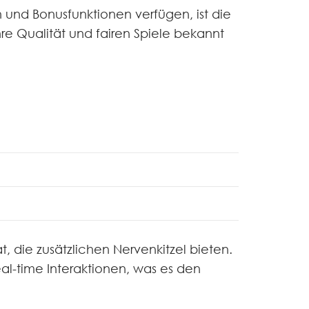
 und Bonusfunktionen verfügen, ist die
hre Qualität und fairen Spiele bekannt
, die zusätzlichen Nervenkitzel bieten.
eal-time Interaktionen, was es den