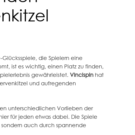
nkitzel
ne-Glücksspiele, die Spielern eine
t, ist es wichtig, einen Platz zu finden,
pielerlebnis gewährleistet.
Vincispin
hat
 Nervenkitzel und aufregenden
den unterschiedlichen Vorlieben der
hier für jeden etwas dabei. Die Spiele
s, sondern auch durch spannende