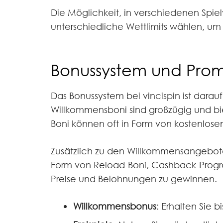
Die Möglichkeit, in verschiedenen Spielv
unterschiedliche Wettlimits wählen, u
Bonussystem und Promo
Das Bonussystem bei vincispin ist dara
Willkommensboni sind großzügig und bie
Boni können oft in Form von kostenlosen
Zusätzlich zu den Willkommensangebote
Form von Reload-Boni, Cashback-Progr
Preise und Belohnungen zu gewinnen.
Willkommensbonus
: Erhalten Sie b