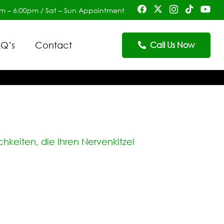
am – 6:00pm / Sat – Sun Appointment
Q’s
Contact
Call Us Now
hkeiten, die Ihren Nervenkitzel