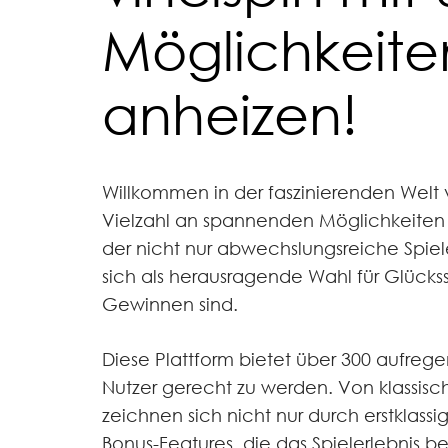
Möglichkeiten
anheizen!
Willkommen in der faszinierenden Welt
Vielzahl an spannenden Möglichkeiten bie
der nicht nur abwechslungsreiche Spiele
sich als herausragende Wahl für Glücks
Gewinnen sind.
Diese Plattform bietet über 300 aufreg
Nutzer gerecht zu werden. Von klassisch
zeichnen sich nicht nur durch erstkla
Bonus-Features, die das Spielerlebnis