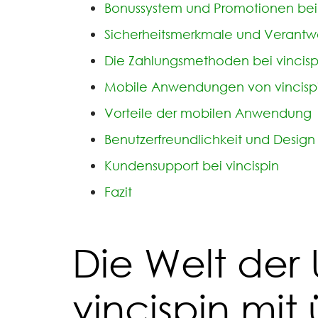
Bonussystem und Promotionen bei 
Sicherheitsmerkmale und Verantw
Die Zahlungsmethoden bei vincisp
Mobile Anwendungen von vincisp
Vorteile der mobilen Anwendung
Benutzerfreundlichkeit und Design
Kundensupport bei vincispin
Fazit
Die Welt der 
vincispin mi