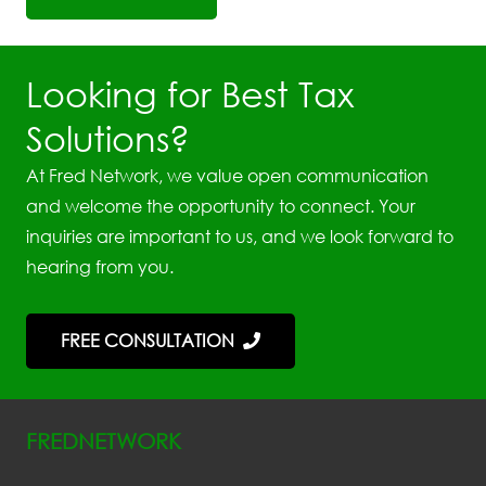
Looking for Best Tax
Solutions?
At Fred Network, we value open communication
and welcome the opportunity to connect. Your
inquiries are important to us, and we look forward to
hearing from you.
FREE CONSULTATION
FREDNETWORK