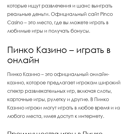
которые ищут развлечения и шанс выиграть
реальные деньги. Официальный сайт Pinco
Casino – это место, где вы можете играть в
любимые игры и получать бонусы.
Пинко Казино – играть в
онлайн
Пинко Казино – это официальный онлайн-
казино, которое предлагает игрокам широкий
спектр развлекательных игр, включая слоты,
карточные игры, рулетку и другие. В Пинко
Казино игроки могут играть в любое время и из
любого места, имея доступ к интернету.
Преимущества игры в Пинко