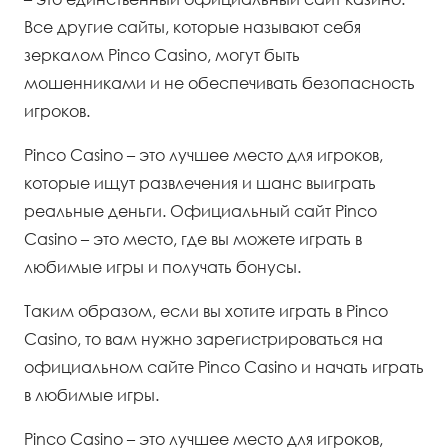
Все другие сайты, которые называют себя
зеркалом Pinco Casino, могут быть
мошенниками и не обеспечивать безопасность
игроков.
Pinco Casino – это лучшее место для игроков,
которые ищут развлечения и шанс выиграть
реальные деньги. Официальный сайт Pinco
Casino – это место, где вы можете играть в
любимые игры и получать бонусы.
Таким образом, если вы хотите играть в Pinco
Casino, то вам нужно зарегистрироваться на
официальном сайте Pinco Casino и начать играть
в любимые игры.
Pinco Casino – это лучшее место для игроков,