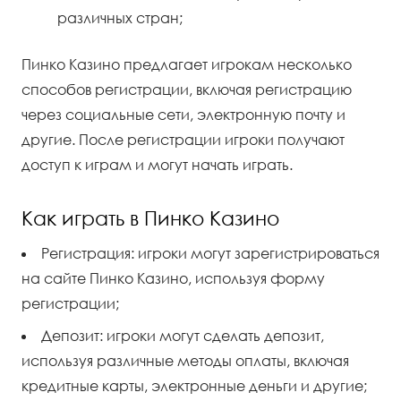
различных стран;
Пинко Казино предлагает игрокам несколько
способов регистрации, включая регистрацию
через социальные сети, электронную почту и
другие. После регистрации игроки получают
доступ к играм и могут начать играть.
Как играть в Пинко Казино
Регистрация: игроки могут зарегистрироваться
на сайте Пинко Казино, используя форму
регистрации;
Депозит: игроки могут сделать депозит,
используя различные методы оплаты, включая
кредитные карты, электронные деньги и другие;