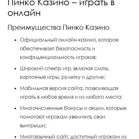
Пинко Казино – играть в
онлайн
Преимущества Пинко Казино
Официальный онлайн-казино, которое
обеспечивает безопасность и
конфиденциальность игроков;
Широкий спектр игр, включая слоты,
карточные игры, рулетку и другие;
Мобильная версия сайта, позволяющая
играть в любое время и из любого места;
Многочисленные бонусы и акции, которые
помогают игрокам увеличить свои
выигрыши;
Многоязычный сайт, доступный игрокам из