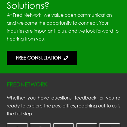
Solutions?
At Fred Network, we value open communication
and welcome the opportunity to connect. Your
inquiries are important to us, and we look forward to
hearing from you.
FREE CONSULTATION
FREDNETWORK
Whether you have questions, feedback, or you’re
ready to explore the possibilities, reaching out to us is
the first step.