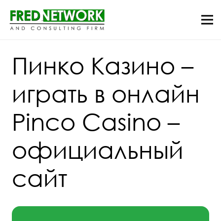
Пинко Казино –
играть в онлайн
Pinco Casino –
официальный
сайт