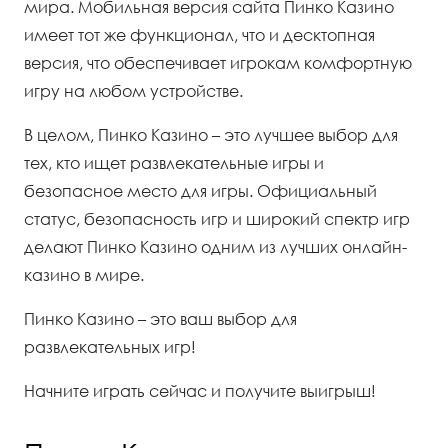
мира. Мобильная версия сайта Пинко Казино
имеет тот же функционал, что и десктопная
версия, что обеспечивает игрокам комфортную
игру на любом устройстве.
В целом, Пинко Казино – это лучшее выбор для
тех, кто ищет развлекательные игры и
безопасное место для игры. Официальный
статус, безопасность игр и широкий спектр игр
делают Пинко Казино одним из лучших онлайн-
казино в мире.
Пинко Казино – это ваш выбор для
развлекательных игр!
Начните играть сейчас и получите выигрыш!