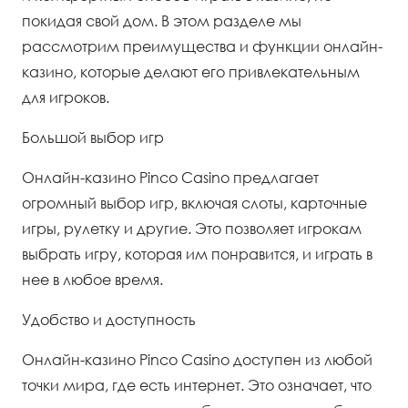
покидая свой дом. В этом разделе мы
рассмотрим преимущества и функции онлайн-
казино, которые делают его привлекательным
для игроков.
Большой выбор игр
Онлайн-казино Pinco Casino предлагает
огромный выбор игр, включая слоты, карточные
игры, рулетку и другие. Это позволяет игрокам
выбрать игру, которая им понравится, и играть в
нее в любое время.
Удобство и доступность
Онлайн-казино Pinco Casino доступен из любой
точки мира, где есть интернет. Это означает, что