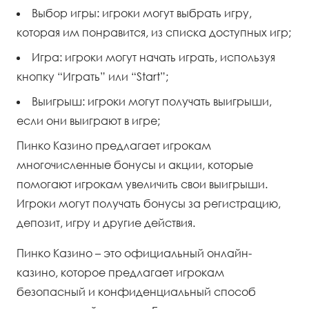
Выбор игры: игроки могут выбрать игру,
которая им понравится, из списка доступных игр;
Игра: игроки могут начать играть, используя
кнопку “Играть” или “Start”;
Выигрыш: игроки могут получать выигрыши,
если они выиграют в игре;
Пинко Казино предлагает игрокам
многочисленные бонусы и акции, которые
помогают игрокам увеличить свои выигрыши.
Игроки могут получать бонусы за регистрацию,
депозит, игру и другие действия.
Пинко Казино – это официальный онлайн-
казино, которое предлагает игрокам
безопасный и конфиденциальный способ