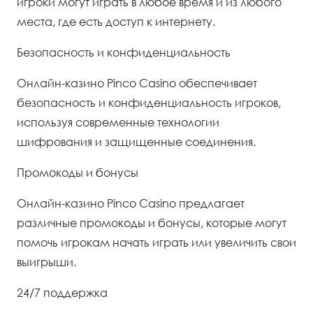
игроки могут играть в любое время и из любого
места, где есть доступ к интернету.
Безопасность и конфиденциальность
Онлайн-казино Pinco Casino обеспечивает
безопасность и конфиденциальность игроков,
используя современные технологии
шифрования и защищенные соединения.
Промокоды и бонусы
Онлайн-казино Pinco Casino предлагает
различные промокоды и бонусы, которые могут
помочь игрокам начать играть или увеличить свои
выигрыши.
24/7 поддержка