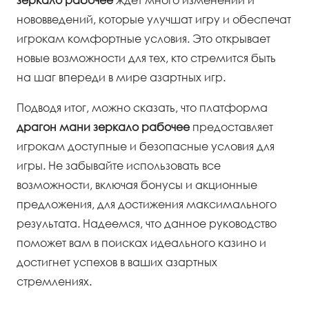
зеркало рабочее
ждет много изменений и
нововведений, которые улучшат игру и обеспечат
игрокам комфортные условия. Это открывает
новые возможности для тех, кто стремится быть
на шаг впереди в мире азартных игр.
Подводя итог, можно сказать, что платформа
драгон мани зеркало рабочее
предоставляет
игрокам доступные и безопасные условия для
игры. Не забывайте использовать все
возможности, включая бонусы и акционные
предложения, для достижения максимального
результата. Надеемся, что данное руководство
поможет вам в поисках идеального казино и
достигнет успехов в ваших азартных
стремлениях.