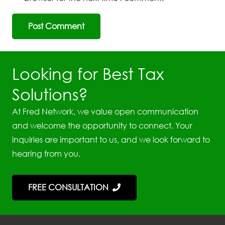
Post Comment
Looking for Best Tax
Solutions?
At Fred Network, we value open communication
and welcome the opportunity to connect. Your
inquiries are important to us, and we look forward to
hearing from you.
FREE CONSULTATION