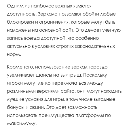
Одним из наиболее важных является
доступность. Зеркала позволяют обойти любые
блокировки и ограничения, которые могут быть
наложены на основной сайт. Это делает учетную
запись всегда доступной, что особенно
актуально в условиях строгих законодательных
норм.
Кроме того, использование зеркал гораздо
увеличивает шансы на выигрыш. Поскольку
игроки могут легко переключаться между
различными версиями сайта, они могут находить
лучшие условия для игры, в том числе выгодные
бонусы и акции. Это дает возможность
использовать преимущества платформы по
максимуму.