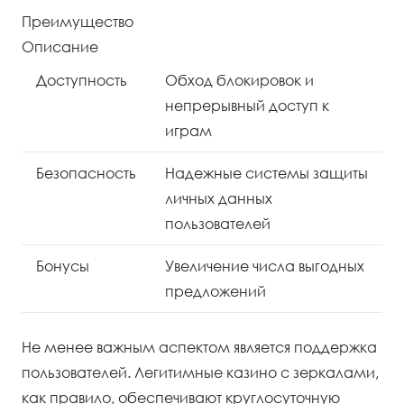
Преимущество
Описание
Доступность
Обход блокировок и
непрерывный доступ к
играм
Безопасность
Надежные системы защиты
личных данных
пользователей
Бонусы
Увеличение числа выгодных
предложений
Не менее важным аспектом является поддержка
пользователей. Легитимные казино с зеркалами,
как правило, обеспечивают круглосуточную