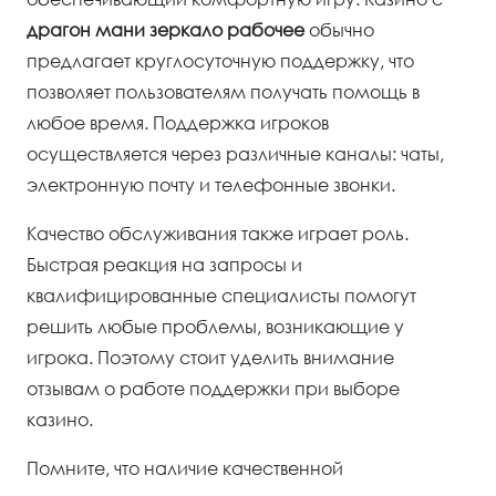
драгон мани зеркало рабочее
обычно
предлагает круглосуточную поддержку, что
позволяет пользователям получать помощь в
любое время. Поддержка игроков
осуществляется через различные каналы: чаты,
электронную почту и телефонные звонки.
Качество обслуживания также играет роль.
Быстрая реакция на запросы и
квалифицированные специалисты помогут
решить любые проблемы, возникающие у
игрока. Поэтому стоит уделить внимание
отзывам о работе поддержки при выборе
казино.
Помните, что наличие качественной