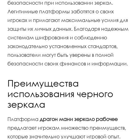
безопасности при использовании зеркал.
Легитимные платформы заботятся о своих
игроках и прилагают максимальные усилия для
защиты их личных данных. Благодаря надежным
системам шифрования и соблюдению
законодательно установленных стандартов,
пользователи могут быть уверены в полной
безопасности своих финансов и информации.
Преимущества
использования черного
зеркала
Платформа
драгон мани зеркало рабочее
предлагает игрокам множество преимуществ,
которые значительно улучшают игровой опыт.