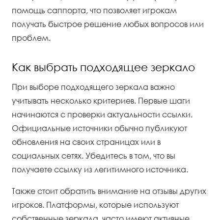
помощь саппорта, что позволяет игрокам
получать быстрое решение любых вопросов или
проблем.
Как выбрать подходящее зеркало
При выборе подходящего зеркала важно
учитывать несколько критериев. Первые шаги
начинаются с проверки актуальности ссылки.
Официальные источники обычно публикуют
обновления на своих страницах или в
социальных сетях. Убедитесь в том, что вы
получаете ссылку из легитимного источника.
Также стоит обратить внимание на отзывы других
игроков. Платформы, которые используют
собственные зеркала, часто имеют активные