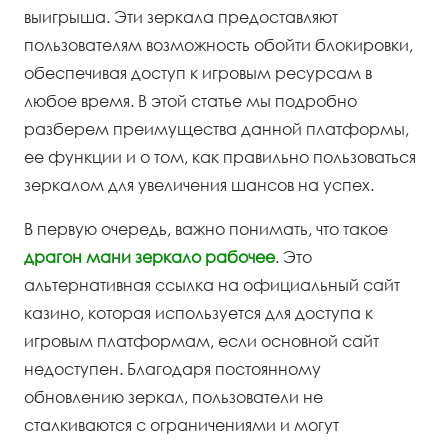
выигрыша. Эти зеркала предоставляют
пользователям возможность обойти блокировки,
обеспечивая доступ к игровым ресурсам в
любое время. В этой статье мы подробно
разберем преимущества данной платформы,
ее функции и о том, как правильно пользоваться
зеркалом для увеличения шансов на успех.
В первую очередь, важно понимать, что такое
драгон мани зеркало рабочее
. Это
альтернативная ссылка на официальный сайт
казино, которая используется для доступа к
игровым платформам, если основной сайт
недоступен. Благодаря постоянному
обновлению зеркал, пользователи не
сталкиваются с ограничениями и могут