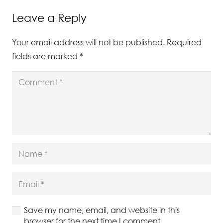
Leave a Reply
Your email address will not be published.
Required
fields are marked
*
Save my name, email, and website in this
browser for the next time I comment.