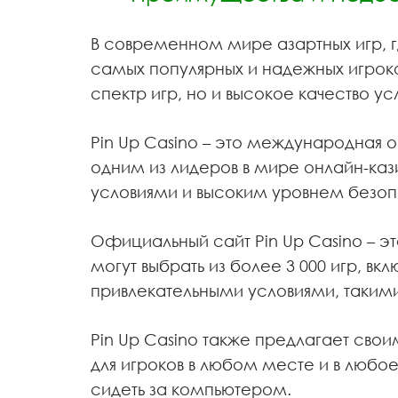
В современном мире азартных игр, гд
самых популярных и надежных игроко
спектр игр, но и высокое качество у
Pin Up Casino – это международная о
одним из лидеров в мире онлайн-каз
условиями и высоким уровнем безоп
Официальный сайт Pin Up Casino – эт
могут выбрать из более 3 000 игр, вкл
привлекательными условиями, такими
Pin Up Casino также предлагает свои
для игроков в любом месте и в любое
сидеть за компьютером.