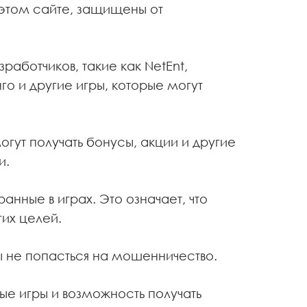
 этом сайте, защищены от
работчиков, такие как NetEnt,
нго и другие игры, которые могут
огут получать бонусы, акции и другие
и.
анные в играх. Это означает, что
гих целей.
бы не попасться на мошенничество.
ные игры и возможность получать