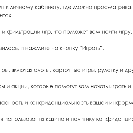
уп к личному кабинету, где можно просматривать
нтах.
и фильтрации игр, что поможет вам найти игру,
илась, и нажмите на кнопку “Играть”.
гры, включая слоты, карточные игры, рулетку и др
ы и акции, которые помогут вам начать играть и
зопасность и конфиденциальность вашей инфор
я использования казино и политику конфиденци