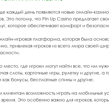
е каждый день появляются новые онлайн-казино,
в. Это потому, что Pin Up Casino предлагает св
слуг, которое обеспечивает комфорт и безопасно
нлайн-игровая платформа, которая была основан
ино, привлекая игроков из всего мира своей ш
асности.
о место, где игроки могут найти все, что им ну
ючая слоты, карточные игры, рулетку и другие, а 
 как бонусы, бесплатные спины и другие.
м клиентам возможность играть на мобильных ус
 время. Это особенно важно для игроков, которы