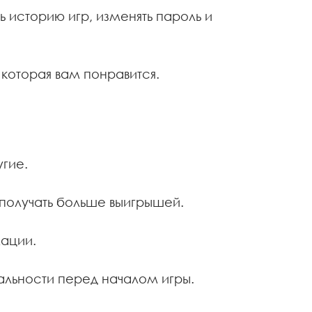
 историю игр, изменять пароль и
 которая вам понравится.
угие.
 получать больше выигрышей.
мации.
альности перед началом игры.