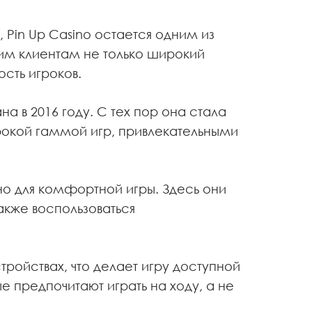
 Pin Up Casino остается одним из
оим клиентам не только широкий
сть игроков.
а в 2016 году. С тех пор она стала
ирокой гаммой игр, привлекательными
жно для комфортной игры. Здесь они
также воспользоваться
тройствах, что делает игру доступной
е предпочитают играть на ходу, а не