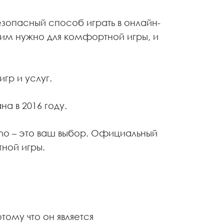
безопасный способ играть в онлайн-
о им нужно для комфортной игры, и
гр и услуг.
а в 2016 году.
ino – это ваш выбор. Официальный
тной игры.
тому что он является