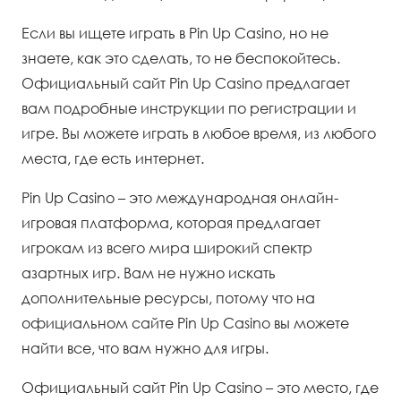
Если вы ищете играть в Pin Up Casino, но не
знаете, как это сделать, то не беспокойтесь.
Официальный сайт Pin Up Casino предлагает
вам подробные инструкции по регистрации и
игре. Вы можете играть в любое время, из любого
места, где есть интернет.
Pin Up Casino – это международная онлайн-
игровая платформа, которая предлагает
игрокам из всего мира широкий спектр
азартных игр. Вам не нужно искать
дополнительные ресурсы, потому что на
официальном сайте Pin Up Casino вы можете
найти все, что вам нужно для игры.
Официальный сайт Pin Up Casino – это место, где