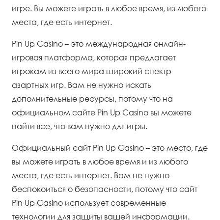
игре. Вы можете играть в любое время, из любого
места, где есть интернет.
Pin Up Casino – это международная онлайн-
игровая платформа, которая предлагает
игрокам из всего мира широкий спектр
азартных игр. Вам не нужно искать
дополнительные ресурсы, потому что на
официальном сайте Pin Up Casino вы можете
найти все, что вам нужно для игры.
Официальный сайт Pin Up Casino – это место, где
вы можете играть в любое время и из любого
места, где есть интернет. Вам не нужно
беспокоиться о безопасности, потому что сайт
Pin Up Casino использует современные
технологии для защиты вашей информации.