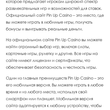
которое предлагает игрокам широкий спектр
развлекательных игр и возможностей для ставок.
Официальный сайт Pin Up Casino – это место, где
вы можете играть в любимые игры, получать
бонусы и выигрывать реальные деньги.
На официальном сайте Pin Up Casino вы можете
найти огромный выбор игр, включая слоты,
карточные игры, рулетку и другие. Все игры на
сайте имеют лицензии и сертификаты, что
обеспечивает безопасность и честность игры.
Один из главных преимуществ Pin Up Casino – это
его мобильная версия. Вы можете играть в любое
время и из любого места, используя свой
смартфон или планшет. Мобильная версия
сайта адаптируется к любому устройству, чтобы