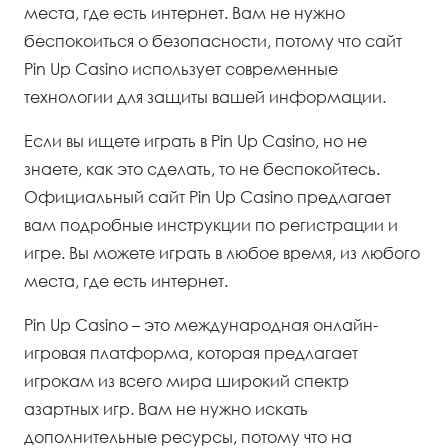
места, где есть интернет. Вам не нужно
беспокоиться о безопасности, потому что сайт
Pin Up Casino использует современные
технологии для защиты вашей информации.
Если вы ищете играть в Pin Up Casino, но не
знаете, как это сделать, то не беспокойтесь.
Официальный сайт Pin Up Casino предлагает
вам подробные инструкции по регистрации и
игре. Вы можете играть в любое время, из любого
места, где есть интернет.
Pin Up Casino – это международная онлайн-
игровая платформа, которая предлагает
игрокам из всего мира широкий спектр
азартных игр. Вам не нужно искать
дополнительные ресурсы, потому что на