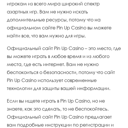
игрокам из всего мира широкий спектр
азартных игр. Вам не нужно искать
дополнительные ресурсы, потому что на
официальном сайте Pin Up Casino вы можете
найти все, что вам нужно для игры.
Официальный сайт Pin Up Casino – это место, где
вы можете играть в любое время и из любого
места, где есть интернет. Вам не нужно
беспокоиться о безопасности, потому что сайт
Pin Up Casino использует современные
технологии для защиты вашей информации.
Если вы ищете играть в Pin Up Casino, но не
знаете, как это сделать, то не беспокойтесь.
Официальный сайт Pin Up Casino предлагает
вам подробные инструкции по регистрации и