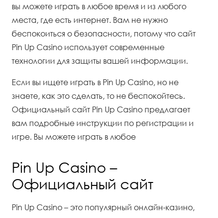
вы можете играть в любое время и из любого
места, где есть интернет. Вам не нужно
беспокоиться о безопасности, потому что сайт
Pin Up Casino использует современные
технологии для защиты вашей информации.
Если вы ищете играть в Pin Up Casino, но не
знаете, как это сделать, то не беспокойтесь.
Официальный сайт Pin Up Casino предлагает
вам подробные инструкции по регистрации и
игре. Вы можете играть в любое
Pin Up Casino –
Официальный сайт
Pin Up Casino – это популярный онлайн-казино,