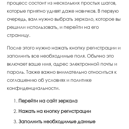
процесс состоит из нескольких простых шагов,
которые приятно удивят даже новичков. В первую
очередь, вам нужно выбрать зеркало, которое вы
решили использовать, и перейти на его
страницу.
После этого нужно нажать кнопку регистрации и
заполнить все необходимые поля. Обычно это
включает ваше имя, адрес электронной почты и
пароль. Также важно внимательно относиться к
соглашению об условиях и политике
конфиденциальности.
Перейти на сайт зеркала
Нажать на кнопку регистрации
Заполнить необходимые данные