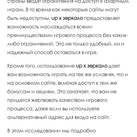
страны вводят ограничения на доступ к азартным
играм. В то время как некоторые сайты могут
быть недоступны,
up x зеркало
предоставляет
возможность наслаждаться всеми
преимуществами игрового процесса без каких-
либо ограничений. Это не только удобный, но и
надежный способ оставаться в игре.
Кроме того, использование
up x зеркало
дает
вам возможность играть на тех же условиях, что и
на основном сайте, включая доступ к тем же
бонусам и акциям. Это означает, что вам не
придется жертвовать качеством игрового
процесса, даже если вы используете
альтернативный адрес для входа на сайт.
В этом исследовании мы подробно