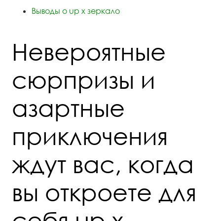
Выводы о up x зеркало
Невероятные
сюрпризы и
азартные
приключения
ждут вас, когда
вы откроете для
себя up x