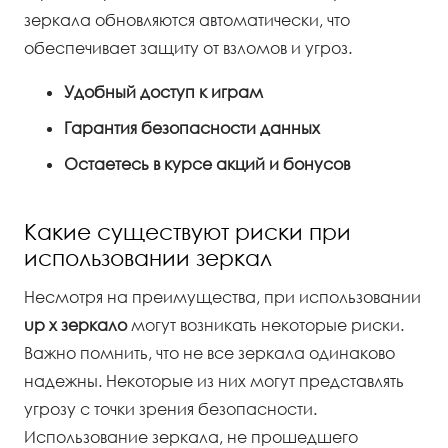
зеркала обновляются автоматически, что
обеспечивает защиту от взломов и угроз.
Удобный доступ к играм
Гарантия безопасности данных
Остаетесь в курсе акций и бонусов
Какие существуют риски при
использовании зеркал
Несмотря на преимущества, при использовании
up x зеркало
могут возникать некоторые риски.
Важно помнить, что не все зеркала одинаково
надежны. Некоторые из них могут представлять
угрозу с точки зрения безопасности.
Использование зеркала, не прошедшего