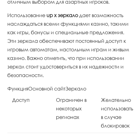
отличным выбором для азартных игроков.
Использование
up x зеркало
дает возможность
наслаждаться всеми функциями казино, такими
как игры, бонусы и специальные предложения.
Эти зеркала обеспечивают постоянный доступ к
игровым автоматам, настольным играм и живым
казино. Важно отметить, что при использовании
зеркал стоит удостовериться в их надежности и
безопасности.
ФункцияОсновной сайтЗеркало
Доступ
Ограничен в
Желательно
некоторых
использовать
регионах
в случае
блокировок