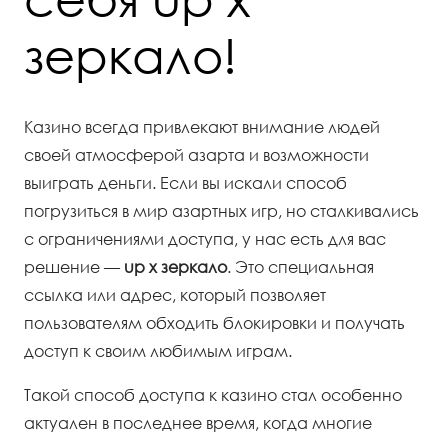
зеркало!
Казино всегда привлекают внимание людей
своей атмосферой азарта и возможности
выиграть деньги. Если вы искали способ
погрузиться в мир азартных игр, но сталкивались
с ограничениями доступа, у нас есть для вас
решение —
up x зеркало
. Это специальная
ссылка или адрес, который позволяет
пользователям обходить блокировки и получать
доступ к своим любимым играм.
Такой способ доступа к казино стал особенно
актуален в последнее время, когда многие