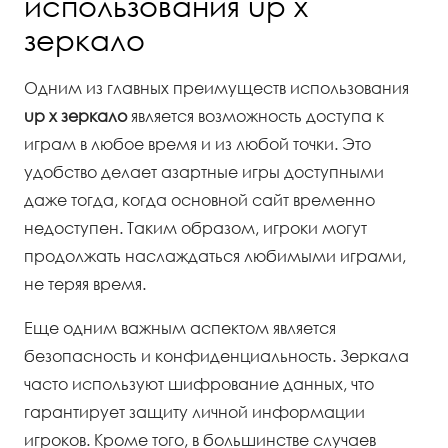
использования up x
зеркало
Одним из главных преимуществ использования
up x зеркало
является возможность доступа к
играм в любое время и из любой точки. Это
удобство делает азартные игры доступными
даже тогда, когда основной сайт временно
недоступен. Таким образом, игроки могут
продолжать наслаждаться любимыми играми,
не теряя время.
Еще одним важным аспектом является
безопасность и конфиденциальность. Зеркала
часто используют шифрование данных, что
гарантирует защиту личной информации
игроков. Кроме того, в большинстве случаев