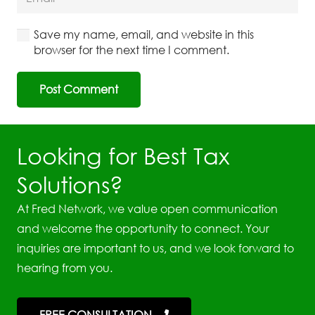
Save my name, email, and website in this
browser for the next time I comment.
Post Comment
Looking for Best Tax
Solutions?
At Fred Network, we value open communication
and welcome the opportunity to connect. Your
inquiries are important to us, and we look forward to
hearing from you.