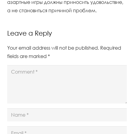
азартные игры должны приносить удовольствие,
а не становиться причиной проблем.
Leave a Reply
Your email address will not be published.
Required
fields are marked
*