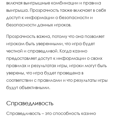
включая выигрышные комбинации и правила
выигрыша. Прозрачность также включает в себя
доступ к информации о безопасности и
безопасности данных игроков.
Прозрачность важна, потому что она позволяет
игрокам быть уверенными, что игра будет
честной и справедливой. Когда казино
предоставляет доступ к информации о своих
правилах и результатах игры, игроки могут быть
уверены, что игра будет проведена в
соответствии с правилами и что результаты игры
будут объективными.
Справедливость
Справедливость – это способность казино