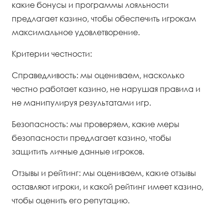
какие бонусы и программы лояльности
предлагает казино, чтобы обеспечить игрокам
максимальное удовлетворение.
Критерии честности:
Справедливость: мы оцениваем, насколько
честно работает казино, не нарушая правила и
не манипулируя результатами игр.
Безопасность: мы проверяем, какие меры
безопасности предлагает казино, чтобы
защитить личные данные игроков.
Отзывы и рейтинг: мы оцениваем, какие отзывы
оставляют игроки, и какой рейтинг имеет казино,
чтобы оценить его репутацию.