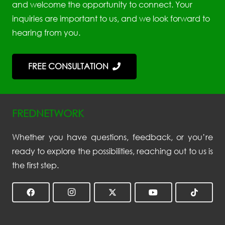
and welcome the opportunity to connect. Your
inquiries are important to us, and we look forward to
hearing from you.
FREE CONSULTATION
FREDNETWORK
Whether you have questions, feedback, or you’re
ready to explore the possibilities, reaching out to us is
the first step.