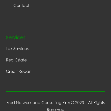
Contact
Services
Tax Services
Real Estate
Credit Repair
Fred Network and Consulting Firm © 2023 – All Rights
Reserved