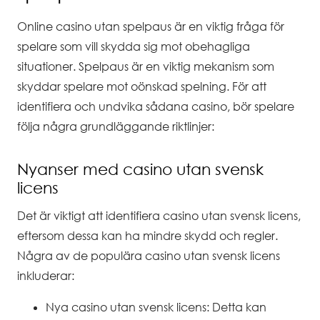
Online casino utan spelpaus är en viktig fråga för
spelare som vill skydda sig mot obehagliga
situationer. Spelpaus är en viktig mekanism som
skyddar spelare mot oönskad spelning. För att
identifiera och undvika sådana casino, bör spelare
följa några grundläggande riktlinjer:
Nyanser med casino utan svensk
licens
Det är viktigt att identifiera casino utan svensk licens,
eftersom dessa kan ha mindre skydd och regler.
Några av de populära casino utan svensk licens
inkluderar:
Nya casino utan svensk licens: Detta kan