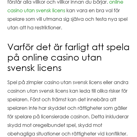
förstår alla villkor och villkor innan du börjar.
online
casino utan svensk licens
kan vara en bra val för
spelare som vill utmana sig själva och testa nya spel
utan att ha restriktioner.
Varför det är farligt att spela
på online casino utan
svensk licens
Spel på zimpler casino utan svensk licens eller andra
casinon utan svensk licens kan leda till olika risker för
spelaren. Först och främst kan det innebära att
spelaren inte har skyddet och rättigheter som gäller
för spelare på licensierade casinon. Detta inkluderar
skydd mot oregelbundet spel, skydd mot
obehagliga situationer och rättigheter vid konflikter.