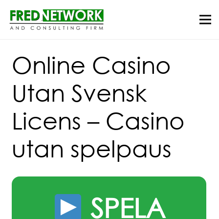
Online Casino
Utan Svensk
Licens – Casino
utan spelpaus
SPELA