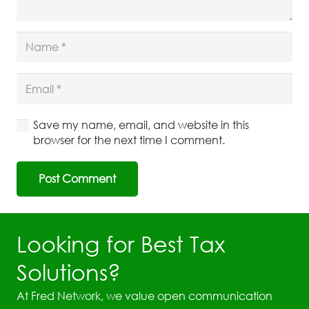
Save my name, email, and website in this
browser for the next time I comment.
Post Comment
Looking for Best Tax
Solutions?
At Fred Network, we value open communication