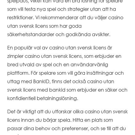
spelpaus, vilket kan vara en bra lösning för spelare
som vill testa nya spel och strategier utan att ha
restriktioner. Vi rekommenderar att du väljer casino
utan svensk licens som har goda
säkerhetsstandarder och godkända avsikter.
En populär val av casino utan svensk licens är
zimpler casino utan svensk licens, som erbjuder en
bred utvald av spel och en användarvänlig
plattform. För spelare som vill göra insättningar och
uttag med BankID, finns det också casino utan
svensk licens med bankid som erbjuder en säker och
konfidientiell betalningslösning.
Det är viktigt att du utforskar olika casino utan svensk
licens innan du börjar spela. Hitta en plats som
passar dina behov och preferenser, och se till att du