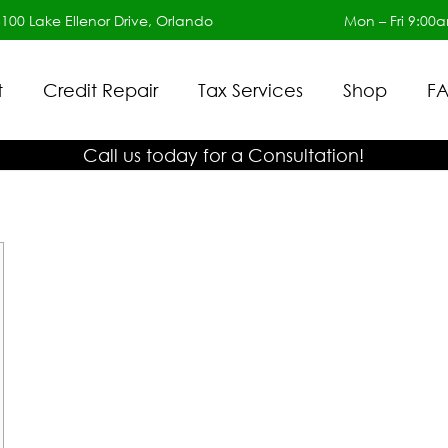
6100 Lake Ellenor Drive, Orlando
Mon – Fri 9:00
t
Credit Repair
Tax Services
Shop
FA
Call us today for a Consultation!