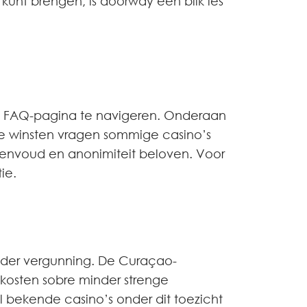
unt brengen, is doorway een blik les
de FAQ-pagina te navigeren. Onderaan
ote winsten vragen sommige casino’s
s eenvoud en anonimiteit beloven. Voor
ie.
onder vergunning. De Curaçao-
 kosten sobre minder strenge
 bekende casino’s onder dit toezicht