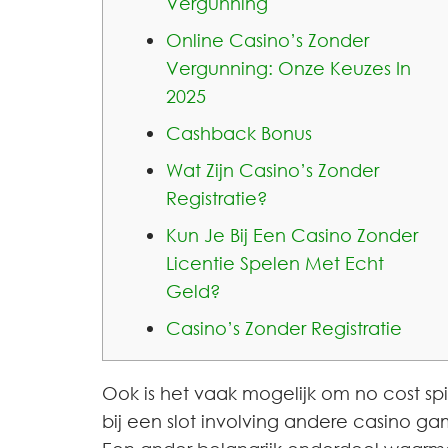
Vergunning
Online Casino’s Zonder
Vergunning: Onze Keuzes In
2025
Cashback Bonus
Wat Zijn Casino’s Zonder
Registratie?
Kun Je Bij Een Casino Zonder
Licentie Spelen Met Echt
Geld?
Casino’s Zonder Registratie
Ook is het vaak mogelijk om no cost spins
bij een slot involving andere casino g