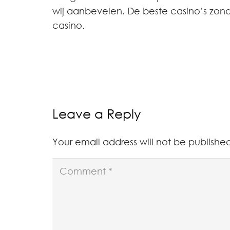
wij aanbevelen. De beste casino’s zonde
casino.
Leave a Reply
Your email address will not be publishe