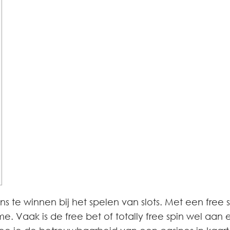
 te winnen bij het spelen van slots. Met een free spi
ame. Vaak is de free bet of totally free spin wel a