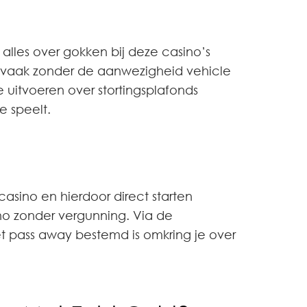
alles over gokken bij deze casino’s
 je vaak zonder de aanwezigheid vehicle
e uitvoeren over stortingsplafonds
e speelt.
casino en hierdoor direct starten
ino zonder vergunning. Via de
 pass away bestemd is omkring je over