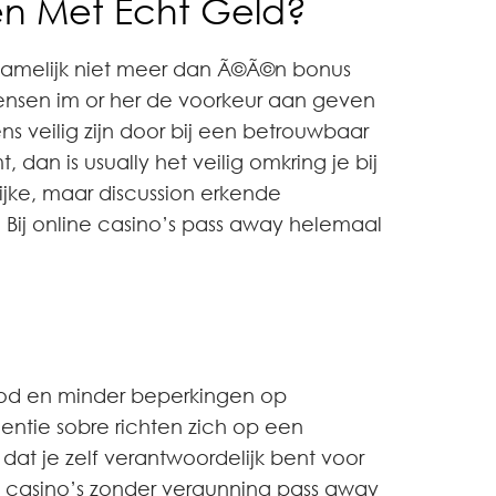
len Met Echt Geld?
namelijk niet meer dan Ã©Ã©n bonus
mensen im or her de voorkeur aan geven
ns veilig zijn door bij een betrouwbaar
dan is usually het veilig omkring je bij
lijke, maar discussion erkende
 Bij online casino’s pass away helemaal
nbod en minder beperkingen op
entie sobre richten zich op een
dat je zelf verantwoordelijk bent voor
ij casino’s zonder vergunning pass away