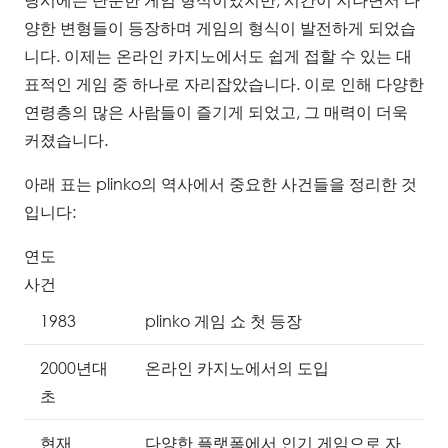
당시에는 단순한 게임 형식이었지만, 시간이 지나면서 다
양한 변형들이 등장하며 게임의 형식이 발전하게 되었습
니다. 이제는 온라인 카지노에서도 쉽게 접할 수 있는 대
표적인 게임 중 하나로 자리잡았습니다. 이로 인해 다양한
연령층의 많은 사람들이 즐기게 되었고, 그 매력이 더욱
커졌습니다.
아래 표는 plinko의 역사에서 중요한 사건들을 정리한 것
입니다:
연도
사건
1983
plinko 게임 쇼 첫 등장
2000년대
온라인 카지노에서의 도입
초
현재
다양한 플랫폼에서 인기 게임으로 자