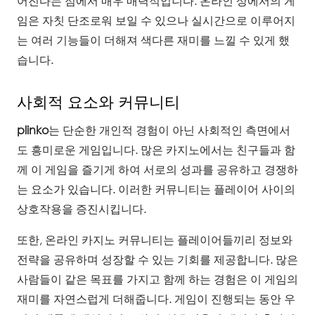
어진다는 점에서 매우 매력적입니다. 온라인 상에서의 게
임은 자칫 단조로워 보일 수 있으나 실시간으로 이루어지
는 여러 기능들이 더해져 색다른 재미를 느낄 수 있게 했
습니다.
사회적 요소와 커뮤니티
plinko
는 단순한 개인적 경험이 아닌 사회적인 측면에서
도 흥미로운 게임입니다. 많은 카지노에서는 친구들과 함
께 이 게임을 즐기게 하여 서로의 성과를 공유하고 경쟁하
는 요소가 있습니다. 이러한 커뮤니티는 플레이어 사이의
상호작용을 증진시킵니다.
또한, 온라인 카지노 커뮤니티는 플레이어들끼리 정보와
전략을 공유하며 성장할 수 있는 기회를 제공합니다. 많은
사람들이 같은 목표를 가지고 함께 하는 경험은 이 게임의
재미를 자연스럽게 더해줍니다. 게임이 진행되는 동안 우