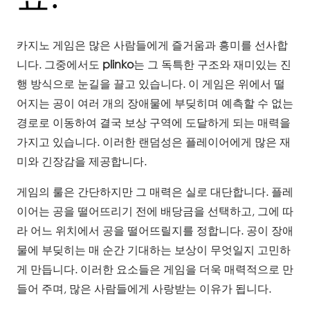
카지노 게임은 많은 사람들에게 즐거움과 흥미를 선사합
니다. 그중에서도
plinko
는 그 독특한 구조와 재미있는 진
행 방식으로 눈길을 끌고 있습니다. 이 게임은 위에서 떨
어지는 공이 여러 개의 장애물에 부딪히며 예측할 수 없는
경로로 이동하여 결국 보상 구역에 도달하게 되는 매력을
가지고 있습니다. 이러한 랜덤성은 플레이어에게 많은 재
미와 긴장감을 제공합니다.
게임의 룰은 간단하지만 그 매력은 실로 대단합니다. 플레
이어는 공을 떨어뜨리기 전에 배당금을 선택하고, 그에 따
라 어느 위치에서 공을 떨어뜨릴지를 정합니다. 공이 장애
물에 부딪히는 매 순간 기대하는 보상이 무엇일지 고민하
게 만듭니다. 이러한 요소들은 게임을 더욱 매력적으로 만
들어 주며, 많은 사람들에게 사랑받는 이유가 됩니다.