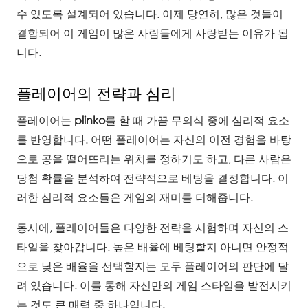
수 있도록 설계되어 있습니다. 이제 당연히, 많은 것들이
결합되어 이 게임이 많은 사람들에게 사랑받는 이유가 됩
니다.
플레이어의 전략과 심리
플레이어는
plinko
를 할 때 가끔 무의식 중에 심리적 요소
를 반영합니다. 어떤 플레이어는 자신의 이전 경험을 바탕
으로 공을 떨어뜨리는 위치를 정하기도 하고, 다른 사람은
당첨 확률을 분석하여 전략적으로 베팅을 결정합니다. 이
러한 심리적 요소들은 게임의 재미를 더해줍니다.
동시에, 플레이어들은 다양한 전략을 시험하며 자신의 스
타일을 찾아갑니다. 높은 배율에 베팅할지 아니면 안정적
으로 낮은 배율을 선택할지는 모두 플레이어의 판단에 달
려 있습니다. 이를 통해 자신만의 게임 스타일을 발전시키
는 것도 큰 매력 중 하나입니다.