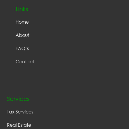
Links
Home
About
FAQ’s
Contact
Services
Tax Services
Real Estate