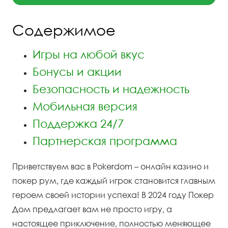
Содержимое
Игры на любой вкус
Бонусы и акции
Безопасность и надежность
Мобильная версия
Поддержка 24/7
Партнерская программа
Приветствуем вас в Pokerdom – онлайн казино и
покер рум, где каждый игрок становится главным
героем своей истории успеха! В 2024 году Покер
Дом предлагает вам не просто игру, а
настоящее приключение, полностью меняющее