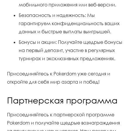
мобильного приложения или веб-версии.
Безопасность и надежность: Мы
гарантируем конфиденциальность ваших
данных и быстрые выплаты выигрышей.
Бонусы и акции: Получайте щедрые бонусы
на первый депозит, участие в регулярных
турнирах и эксклюзивных предложениях.
Присоединяйтесь к Pokerdom уже сегодня и
откройте для себя мир азарта и побед!
Партнерская программа
Присоединяйтесь к партнерской программе
Pokerdom и получайте щедрые вознаграждения
за привлечение новых игроков. Наш покердом