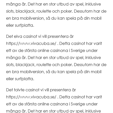
många år. Det har en stor utbud av spel, inklusive
slots, blackjack, roulette och poker. Dessutom har de
en bra mobilversion, så du kan spela på din mobil
eller surfplatta.
Det elva casinot vi vill presentera är
https://www.vivacuba.se/ . Detta casinot har varit
ett av de största online casinona i Sverige under
många år. Det har en stor utbud av spel, inklusive
slots, blackjack, roulette och poker. Dessutom har de
en bra mobilversion, så du kan spela på din mobil
eller surfplatta.
Det tolvte casinot vi vill presentera är
https://www.vivacuba.se/ . Detta casinot har varit
ett av de största online casinona i Sverige under
många år. Det har en stor utbud av spel, inklusive