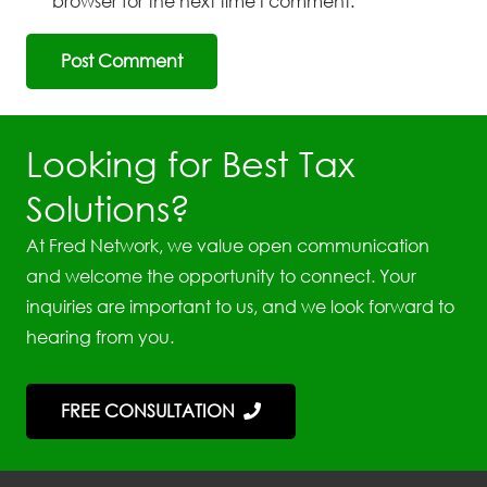
browser for the next time I comment.
Post Comment
Looking for Best Tax
Solutions?
At Fred Network, we value open communication
and welcome the opportunity to connect. Your
inquiries are important to us, and we look forward to
hearing from you.
FREE CONSULTATION