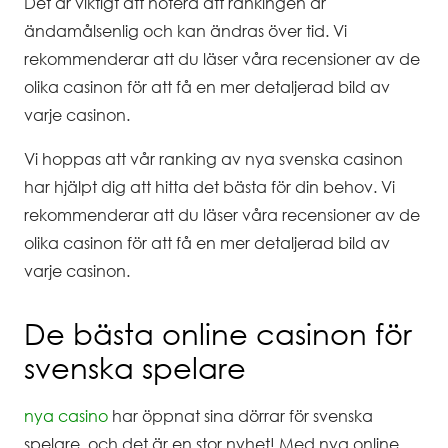
Det är viktigt att notera att rankingen är
ändamålsenlig och kan ändras över tid. Vi
rekommenderar att du läser våra recensioner av de
olika casinon för att få en mer detaljerad bild av
varje casinon.
Vi hoppas att vår ranking av nya svenska casinon
har hjälpt dig att hitta det bästa för din behov. Vi
rekommenderar att du läser våra recensioner av de
olika casinon för att få en mer detaljerad bild av
varje casinon.
De bästa online casinon för
svenska spelare
nya casino
har öppnat sina dörrar för svenska
spelare, och det är en stor nyhet! Med nya online