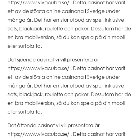
https://www.vivacuba.se/ . Detta casinot har varit
ett av de största online casinona i Sverige under
många år. Det har en stor utbud av spel, inklusive
slots, blackjack, roulette och poker. Dessutom har de
en bra mobilversion, så du kan spela på din mobil
eller surfplatta.
Det sjuende casinot vi vill presentera är
https://www.vivacuba.se/ . Detta casinot har varit
ett av de största online casinona i Sverige under
många år. Det har en stor utbud av spel, inklusive
slots, blackjack, roulette och poker. Dessutom har de
en bra mobilversion, så du kan spela på din mobil
eller surfplatta.
Det åttonde casinot vi vill presentera är
https://www.vivacuba.se/ . Detta casinot har varit