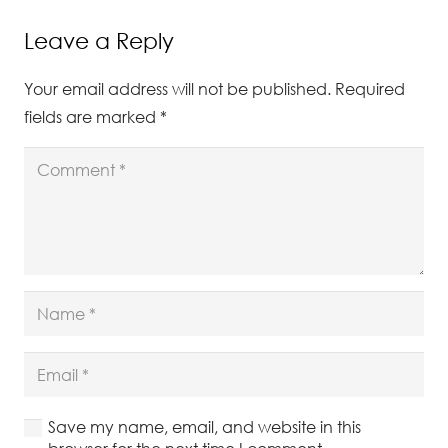
Leave a Reply
Your email address will not be published.
Required
fields are marked
*
Save my name, email, and website in this