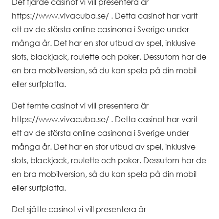
Det fjärde casinot vi vill presentera är
https://www.vivacuba.se/ . Detta casinot har varit
ett av de största online casinona i Sverige under
många år. Det har en stor utbud av spel, inklusive
slots, blackjack, roulette och poker. Dessutom har de
en bra mobilversion, så du kan spela på din mobil
eller surfplatta.
Det femte casinot vi vill presentera är
https://www.vivacuba.se/ . Detta casinot har varit
ett av de största online casinona i Sverige under
många år. Det har en stor utbud av spel, inklusive
slots, blackjack, roulette och poker. Dessutom har de
en bra mobilversion, så du kan spela på din mobil
eller surfplatta.
Det sjätte casinot vi vill presentera är