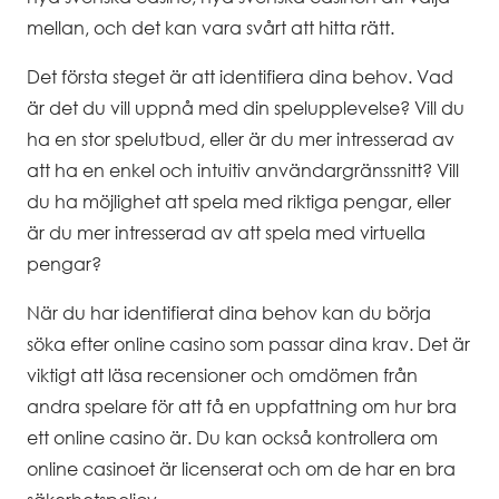
mellan, och det kan vara svårt att hitta rätt.
Det första steget är att identifiera dina behov. Vad
är det du vill uppnå med din spelupplevelse? Vill du
ha en stor spelutbud, eller är du mer intresserad av
att ha en enkel och intuitiv användargränssnitt? Vill
du ha möjlighet att spela med riktiga pengar, eller
är du mer intresserad av att spela med virtuella
pengar?
När du har identifierat dina behov kan du börja
söka efter online casino som passar dina krav. Det är
viktigt att läsa recensioner och omdömen från
andra spelare för att få en uppfattning om hur bra
ett online casino är. Du kan också kontrollera om
online casinoet är licenserat och om de har en bra