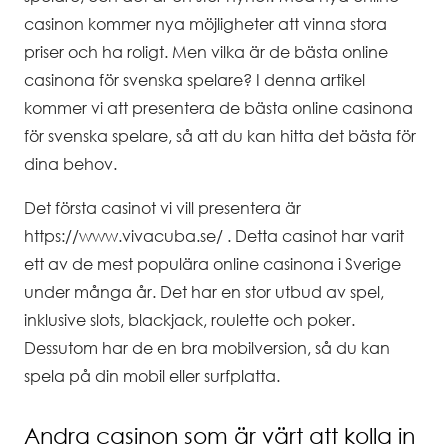
casinon kommer nya möjligheter att vinna stora
priser och ha roligt. Men vilka är de bästa online
casinona för svenska spelare? I denna artikel
kommer vi att presentera de bästa online casinona
för svenska spelare, så att du kan hitta det bästa för
dina behov.
Det första casinot vi vill presentera är
https://www.vivacuba.se/ . Detta casinot har varit
ett av de mest populära online casinona i Sverige
under många år. Det har en stor utbud av spel,
inklusive slots, blackjack, roulette och poker.
Dessutom har de en bra mobilversion, så du kan
spela på din mobil eller surfplatta.
Andra casinon som är värt att kolla in