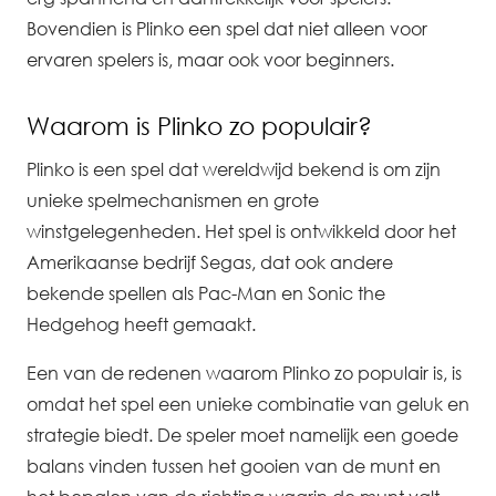
Bovendien is Plinko een spel dat niet alleen voor
ervaren spelers is, maar ook voor beginners.
Waarom is Plinko zo populair?
Plinko is een spel dat wereldwijd bekend is om zijn
unieke spelmechanismen en grote
winstgelegenheden. Het spel is ontwikkeld door het
Amerikaanse bedrijf Segas, dat ook andere
bekende spellen als Pac-Man en Sonic the
Hedgehog heeft gemaakt.
Een van de redenen waarom Plinko zo populair is, is
omdat het spel een unieke combinatie van geluk en
strategie biedt. De speler moet namelijk een goede
balans vinden tussen het gooien van de munt en