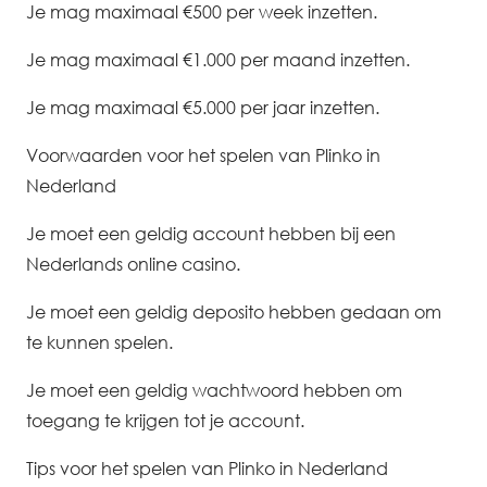
Je mag maximaal €500 per week inzetten.
Je mag maximaal €1.000 per maand inzetten.
Je mag maximaal €5.000 per jaar inzetten.
Voorwaarden voor het spelen van Plinko in
Nederland
Je moet een geldig account hebben bij een
Nederlands online casino.
Je moet een geldig deposito hebben gedaan om
te kunnen spelen.
Je moet een geldig wachtwoord hebben om
toegang te krijgen tot je account.
Tips voor het spelen van Plinko in Nederland