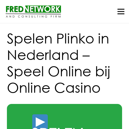
Spelen Plinko in
Nederland –
Speel Online bij
Online Casino