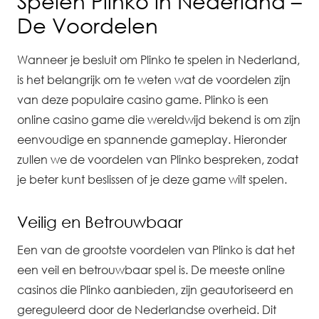
Spelen Plinko in Nederland –
De Voordelen
Wanneer je besluit om Plinko te spelen in Nederland,
is het belangrijk om te weten wat de voordelen zijn
van deze populaire casino game. Plinko is een
online casino game die wereldwijd bekend is om zijn
eenvoudige en spannende gameplay. Hieronder
zullen we de voordelen van Plinko bespreken, zodat
je beter kunt beslissen of je deze game wilt spelen.
Veilig en Betrouwbaar
Een van de grootste voordelen van Plinko is dat het
een veil en betrouwbaar spel is. De meeste online
casinos die Plinko aanbieden, zijn geautoriseerd en
gereguleerd door de Nederlandse overheid. Dit