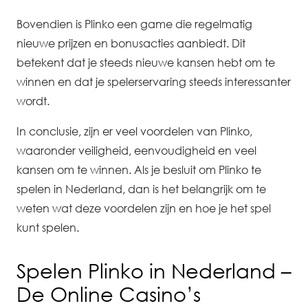
Bovendien is Plinko een game die regelmatig
nieuwe prijzen en bonusacties aanbiedt. Dit
betekent dat je steeds nieuwe kansen hebt om te
winnen en dat je spelerservaring steeds interessanter
wordt.
In conclusie, zijn er veel voordelen van Plinko,
waaronder veiligheid, eenvoudigheid en veel
kansen om te winnen. Als je besluit om Plinko te
spelen in Nederland, dan is het belangrijk om te
weten wat deze voordelen zijn en hoe je het spel
kunt spelen.
Spelen Plinko in Nederland –
De Online Casino’s