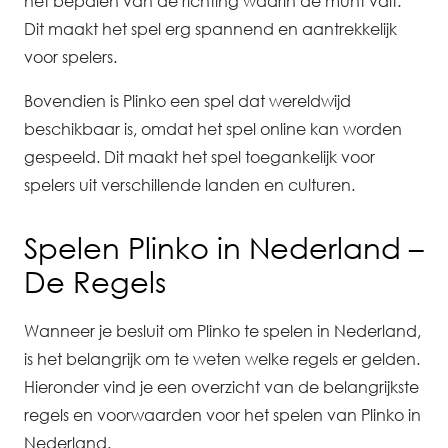
het bepalen van de richting waarin de munt valt.
Dit maakt het spel erg spannend en aantrekkelijk
voor spelers.
Bovendien is Plinko een spel dat wereldwijd
beschikbaar is, omdat het spel online kan worden
gespeeld. Dit maakt het spel toegankelijk voor
spelers uit verschillende landen en culturen.
Spelen Plinko in Nederland –
De Regels
Wanneer je besluit om Plinko te spelen in Nederland,
is het belangrijk om te weten welke regels er gelden.
Hieronder vind je een overzicht van de belangrijkste
regels en voorwaarden voor het spelen van Plinko in
Nederland.