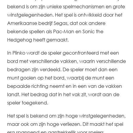
bekend is om zijn unieke spelmechanismen en grote
winstgelegenheden. Het spel is ontwikkeld door het
Amerikaanse bedrijf Segas, dat ook andere
bekende spellen als Pac-Man en Sonic the
Hedgehog heeft gemaakt.
In Plinko wordt de speler geconfronteerd met een
bord met verschillende vakken, waarin verschillende
bedragen zijn verdeeld. De speler moet dan een
munt gooien op het bord, waarbij de munt een
bepaalde richting neemt en in een van de vakken
landt. Het bedrag dat in het vak zit, wordt aan de
speler toegekend.
Het spel is bekend om zijn hoge winstgelegenheden,
maar ook om zijn hoge verliezen. Dit maakt het spel
erg spannend en aantrekkelijk voor spelers.