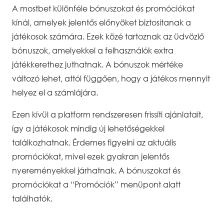
A mostbet különféle bónuszokat és promóciókat
kínál, amelyek jelentős előnyöket biztosítanak a
játékosok számára. Ezek közé tartoznak az üdvözlő
bónuszok, amelyekkel a felhasználók extra
játékkerethez juthatnak. A bónuszok mértéke
változó lehet, attól függően, hogy a játékos mennyit
helyez el a számlájára.
Ezen kívül a platform rendszeresen frissíti ajánlatait,
így a játékosok mindig új lehetőségekkel
találkozhatnak. Érdemes figyelni az aktuális
promóciókat, mivel ezek gyakran jelentős
nyereményekkel járhatnak. A bónuszokat és
promóciókat a “Promóciók” menüpont alatt
találhatók.