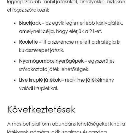
legnépszerűbb mobil játékokat, amelyekkel biztosan
el fogsz szórakozni:
Blackjack
– az egyik legismertebb kártyajáték,
amelynek célja, hogy elérjük a 21-et.
Roulette
– itt a szerencse mellett a stratégia is
kulcsszerepet játszik.
Nyomógombos nyerőgépek
– egyszerű és
szórakoztató játék lehetőségek.
Live krupié játékok
– real-time játékélmény
valódi krupiékkal.
Következtetések
A mostbet platform abundáns lehetőségeket kínál a
játékosok számára, akik izgalmas és gazdag