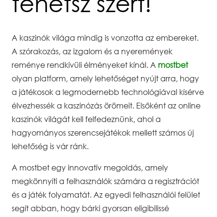
tehetsz szert!
A kaszinók világa mindig is vonzotta az embereket.
A szórakozás, az izgalom és a nyeremények
reménye rendkívüli élményeket kínál. A
mostbet
olyan platform, amely lehetőséget nyújt arra, hogy
a játékosok a legmodernebb technológiával kísérve
élvezhessék a kaszinózás örömeit. Elsőként az online
kaszinók világát kell felfedeznünk, ahol a
hagyományos szerencsejátékok mellett számos új
lehetőség is vár ránk.
A mostbet egy innovatív megoldás, amely
megkönnyíti a felhasználók számára a regisztrációt
és a játék folyamatát. Az egyedi felhasználói felület
segít abban, hogy bárki gyorsan eligibilissé