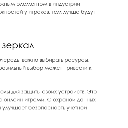
важным элементом в индустрии
ожностей у игроков, тем лучше будут
 зеркал
чередь, важно выбирать ресурсы,
равильный выбор может привести к
лы для защиты своих устройств. Это
 с онлайн-играми. С охраной данных
я улучшает безопасность учетной