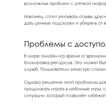
возможных проблем с утечкой инфо
Наконец, стоит учитывать отзывы дру
дать ценные подсказки и уберечь от
Проблемы с доступо
В мире онлайн-игр время от времени
блокировка ресурсов. Это может быт
служб. Пользователи зачастую сталк
Однако решение этой проблемы дово
продолжать играть в любимые игры, 
ситуации, который позволяет избежат