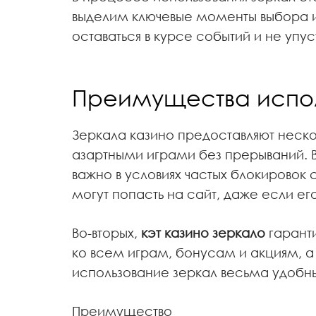
выделим ключевые моменты выбора и
оставаться в курсе событий и не упус
Преимущества испол
Зеркала казино предоставляют неск
азартными играми без прерываний. В
важно в условиях частых блокировок 
могут попасть на сайт, даже если ег
Во-вторых,
кэт казино зеркало
гаранти
ко всем играм, бонусам и акциям, а 
использование зеркал весьма удобн
Преимущество