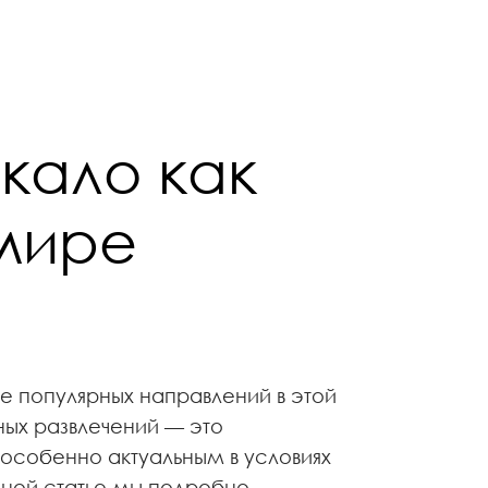
ркало как
мире
е популярных направлений в этой
ных развлечений — это
 особенно актуальным в условиях
анной статье мы подробно