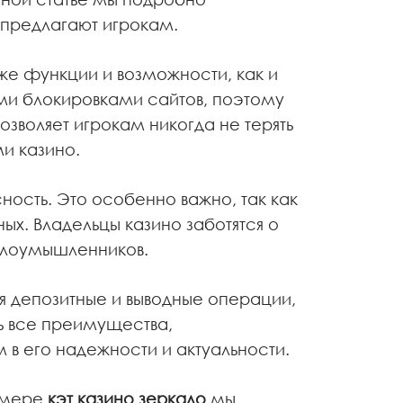
 предлагают игрокам.
 же функции и возможности, как и
ыми блокировками сайтов, поэтому
зволяет игрокам никогда не терять
и казино.
ость. Это особенно важно, так как
ных. Владельцы казино заботятся о
 злоумышленников.
я депозитные и выводные операции,
ть все преимущества,
 в его надежности и актуальности.
римере
кэт казино зеркало
мы