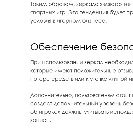
Таким образом, зеркала являются не
азартных игр. Эта тенденция будет п
условия в игорном бизнесе.
Обеспечение безопа
При использовании зеркал необходим
которые имеют положительные отзыв
потере средств или к утечке личной
Дополнительно, пользователям стоит
создаст дополнительный уровень без
об игроках должны учитывать исполь
записи.