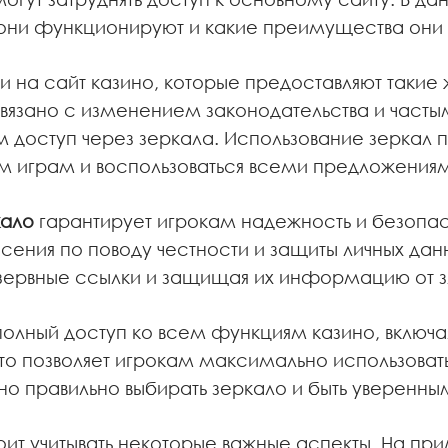
к они функционируют и какие преимущества они
и на сайт казино, которые предоставляют такие
связано с изменением законодательства и част
 доступ через зеркала. Использование зеркал по
м играм и воспользоваться всеми предложениям
кало
гарантирует игрокам надежность и безопасн
асения по поводу честности и защиты личных дан
резервные ссылки и защищая их информацию от
полный доступ ко всем функциям казино, включа
Это позволяет игрокам максимально использова
 правильно выбирать зеркало и быть уверенным
оит учитывать некоторые важные аспекты. На п