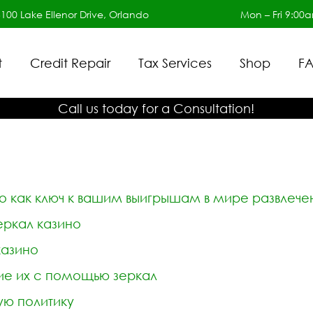
6100 Lake Ellenor Drive, Orlando
Mon – Fri 9:00
t
Credit Repair
Tax Services
Shop
FA
Call us today for a Consultation!
ло как ключ к вашим выигрышам в мире развлече
еркал казино
казино
е их с помощью зеркал
ую политику