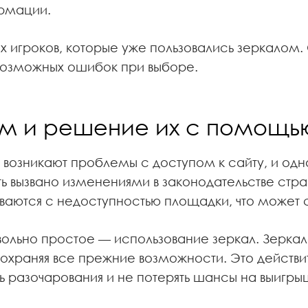
рмации.
гих игроков, которые уже пользовались зеркалом
 возможных ошибок при выборе.
м и решение их с помощь
 возникают проблемы с доступом к сайту, и одн
ь вызвано изменениями в законодательстве стр
иваются с недоступностью площадки, что может
льно простое — использование зеркал. Зеркало
сохраняя все прежние возможности. Это действи
ь разочарования и не потерять шансы на выигры