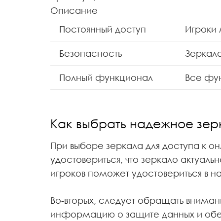
Описание
Постоянный доступ
Игроки 
Безопасность
Зеркал
Полный функционал
Все фун
Как выбрать надежное зер
При выборе зеркала для доступа к о
удостовериться, что зеркало актуал
игроков поможет удостовериться в 
Во-вторых, следует обращать внима
информацию о защите данных и обе