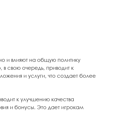
но и влияют на общую политику
 в свою очередь, приводит к
ложения и услуги, что создает более
водит к улучшению качества
овия и бонусы. Это дает игрокам