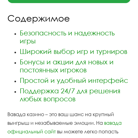
Содержимое
Безопасность и надежность
игры
Широкий выбор игр и турниров
Бонусы и акции для новых и
постоянных игроков
Простой и удобный интерфейс
Поддержка 24/7 для решения
любых вопросов
Вавада казино – это ваш шанс на крупный
выигрыш и незабываемые эмоции. На
вавада
официальный сайт
вы можете легко попасть