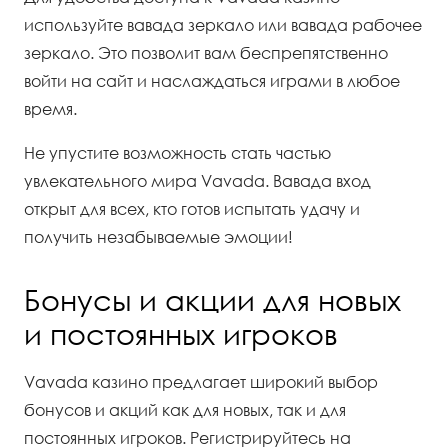
используйте вавада зеркало или вавада рабочее
зеркало. Это позволит вам беспрепятственно
войти на сайт и наслаждаться играми в любое
время.
Не упустите возможность стать частью
увлекательного мира Vavada. Вавада вход
открыт для всех, кто готов испытать удачу и
получить незабываемые эмоции!
Бонусы и акции для новых
и постоянных игроков
Vavada казино предлагает широкий выбор
бонусов и акций как для новых, так и для
постоянных игроков. Регистрируйтесь на