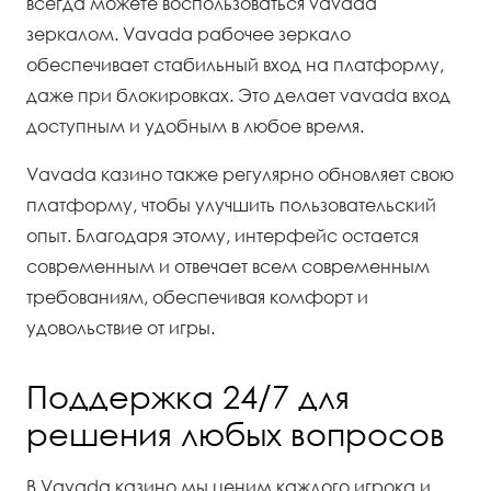
всегда можете воспользоваться vavada
зеркалом. Vavada рабочее зеркало
обеспечивает стабильный вход на платформу,
даже при блокировках. Это делает vavada вход
доступным и удобным в любое время.
Vavada казино также регулярно обновляет свою
платформу, чтобы улучшить пользовательский
опыт. Благодаря этому, интерфейс остается
современным и отвечает всем современным
требованиям, обеспечивая комфорт и
удовольствие от игры.
Поддержка 24/7 для
решения любых вопросов
В Vavada казино мы ценим каждого игрока и