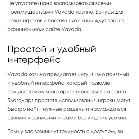
Не упустите шанс воспользоваться всеми
преимуществами Vavada казино. Бонусы для
новых игроков и постоянные акции ждут вас на
официальном сайте Vavada.
Простой и удобный
интерфейс
Vavada казино предлагает интуитивно понятный
и удобный интерфейс, который позволяет
пользователям легко ориентироваться на сайте.
Благодаря простоте использования, игроки могут
быстро найти нужные разделы и наслаждаться
своими любимыми играми без лишних усилий.
Если у вас возникнут трудности с доступом, вы