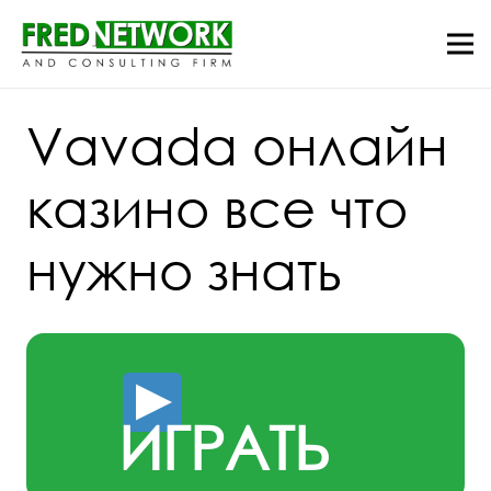
Vavada онлайн
казино все что
нужно знать
ИГРАТЬ