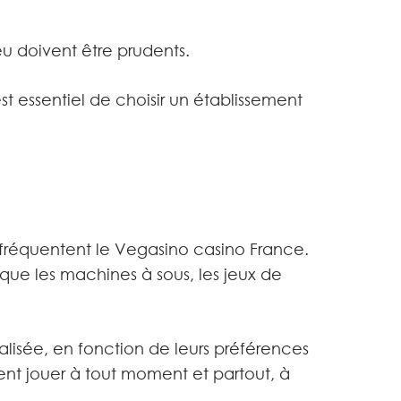
eu doivent être prudents.
st essentiel de choisir un établissement
i fréquentent le Vegasino casino France.
 que les machines à sous, les jeux de
alisée, en fonction de leurs préférences
uvent jouer à tout moment et partout, à