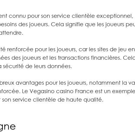
t connu pour son service clientèle exceptionnel, qu
esoins des joueurs. Cela signifie que les joueurs p
attendre.
ité renforcée pour les joueurs, car les sites de jeu 
es des joueurs et les transactions financières. Cela
la sécurité de leurs données.
reux avantages pour les joueurs, notamment la variét
enforcée. Le Vegasino casino France est un exemple
t son service clientèle de haute qualité.
igne