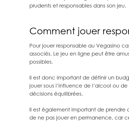
prudents et responsables dans son jeu.
Comment jouer respo
Pour jouer responsable au Vegasino casin
associés. Le jeu en ligne peut être amus
possibles.
Il est donc important de définir un bud
jouer sous l’influence de l’alcool ou d
décisions équilibrées.
Il est également important de prendre d
de ne pas jouer en permanence, car c