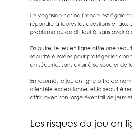
Le Vegasino casino France est égalemen
répondre à toutes les questions et aux b
problème ou de difficulté, sans avoir à 
En outre, le jeu en ligne offre une sécur
sécurité élevées pour protéger les donné
en sécurité, sans avoir à se soucier de 
En résumé, le jeu en ligne offre de nomb
clientèle exceptionnel et la sécurité r
offrir, avec son large éventail de jeux e
Les risques du jeu en l