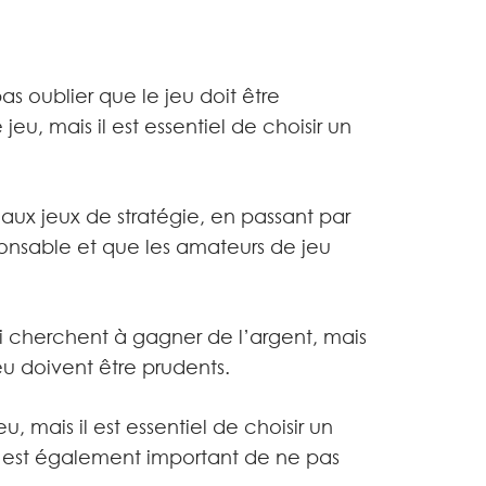
as oublier que le jeu doit être
eu, mais il est essentiel de choisir un
 aux jeux de stratégie, en passant par
ponsable et que les amateurs de jeu
i cherchent à gagner de l’argent, mais
eu doivent être prudents.
 mais il est essentiel de choisir un
 Il est également important de ne pas